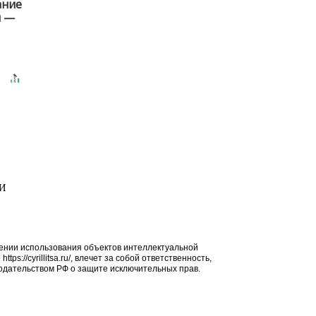
ание
и —
МИ
ении использования объектов интеллектуальной
ps://cyrillitsa.ru/, влечет за собой ответственность,
дательством РФ о защите исключительных прав.