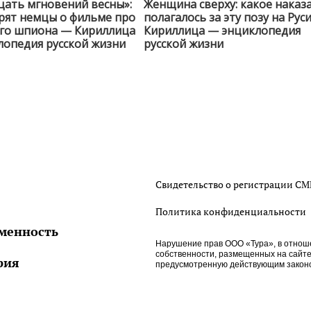
цать мгновений весны»:
Женщина сверху: какое наказ
рят немцы о фильме про
полагалось за эту позу на Рус
ого шпиона — Кириллица
Кириллица — энциклопедия
лопедия русской жизни
русской жизни
Свидетельство о регистрации С
Политика конфиденциальности
менность
Нарушение прав ООО «Тура», в отнош
собственности, размещенных на сайте htt
рия
предусмотренную действующим законо