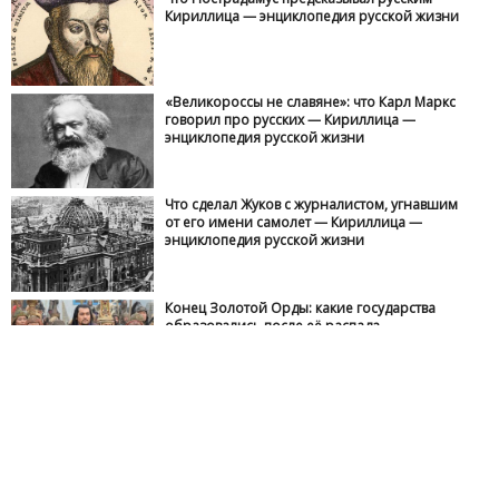
Кириллица — энциклопедия русской жизни
«Великороссы не славяне»: что Карл Маркс
говорил про русских — Кириллица —
энциклопедия русской жизни
Что сделал Жуков с журналистом, угнавшим
от его имени самолет — Кириллица —
энциклопедия русской жизни
Конец Золотой Орды: какие государства
образовались после её распада —
Кириллица — энциклопедия русской жизни
Зачем румыны напали на СССР в 1941 году —
Кириллица — энциклопедия русской жизни