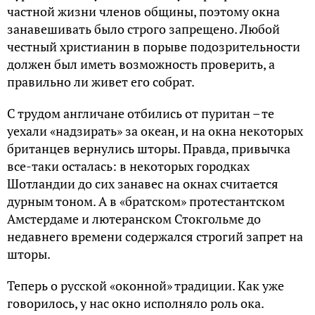
частной жизни членов общины, поэтому окна
занавешивать было строго запрещено. Любой
честный христианин в порыве подозрительности
должен был иметь возможность проверить, а
правильно ли живет его собрат.
С трудом англичане отбились от пуритан – те
уехали «надзирать» за океан, и на окна некоторых
британцев вернулись шторы. Правда, привычка
все-таки осталась: в некоторых городках
Шотландии до сих занавес на окнах считается
дурным тоном. А в «братском» протестантском
Амстердаме и лютеранском Стокгольме до
недавнего времени содержался строгий запрет на
шторы.
Теперь о русской «оконной» традиции. Как уже
говорилось, у нас окно исполняло роль ока.