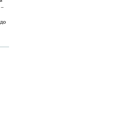
 –
 до