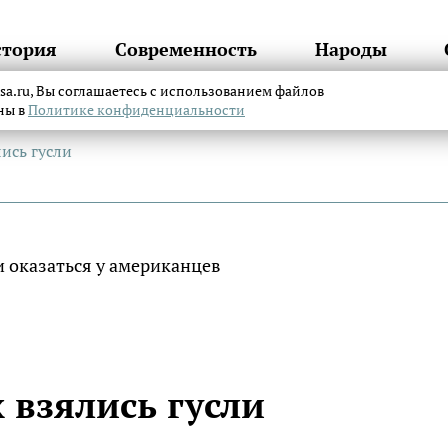
стория
Современность
Народы
itsa.ru, Вы соглашаетесь с использованием файлов
аны в
Политике конфиденциальности
лись гусли
х взялись гусли