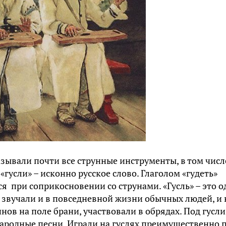
зывали почти все струнные инструменты, в том числ
«гусли» – исконно русское слово. Глаголом «гудеть»
я при соприкосновении со струнами. «Гусль» – это о
ли звучали и в повседневной жизни обычных людей, и 
ов на поле брани, участвовали в обрядах. Под гусли
ародные песни. Играли на гуслях преимущественно 