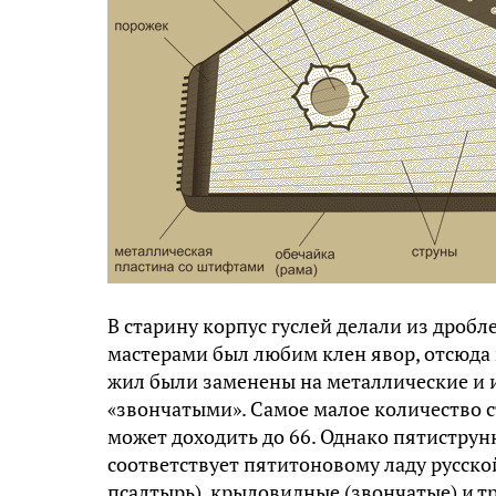
В старину корпус гуслей делали из дробл
мастерами был любим клен явор, отсюда и
жил были заменены на металлические и и
«звончатыми». Самое малое количество ст
может доходить до 66. Однако пятиструн
соответствует пятитоновому ладу русск
псалтырь), крыловидные (звончатые) и т