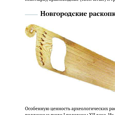
Новгородские раскоп
Особенную ценность археологических рас
подлинные гусли I половины XII века. И