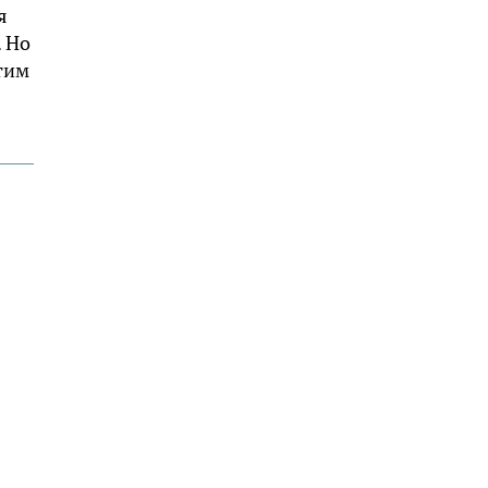
я
. Но
этим