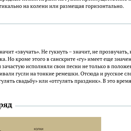
тикально на колени или размещая горизонтально.
начит «звучать». Не гукнуть – значит, не прозвучать, 
ука. Но кроме этого в санскрите «гу» имеет еще значе
ы зачастую исполняли свои песни не только в полож
шивали гусли на тонкие ремешки. Отсюда и русское сл
гулять свадьбу» или «отгулять праздник». В это врем
ряд