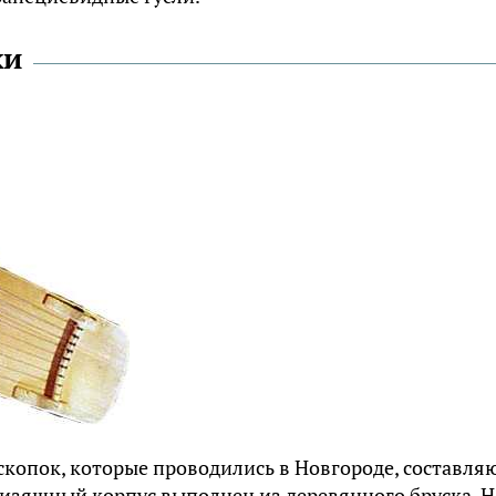
ки
копок, которые проводились в Новгороде, составля
х изящный корпус выполнен из деревянного бруска. Н