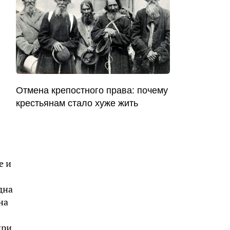
Отмена крепостного права: почему
крестьянам стало хуже жить
е и
дна
на
при