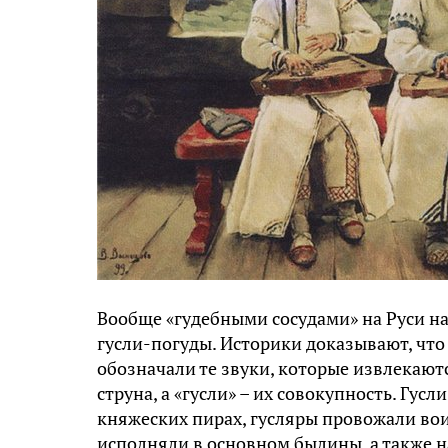
Вообще «гудебными сосудами» на Руси на
гусли-погуды. Историки доказывают, что 
обозначали те звуки, которые извлекаютс
струна, а «гусли» – их совокупность. Гус
княжеских пирах, гусляры провожали воин
исполняли в основном былины, а также н