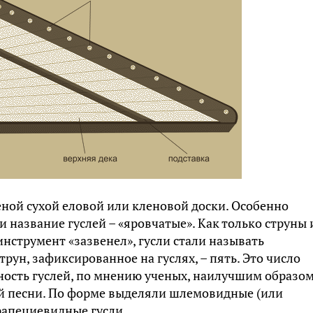
еной сухой еловой или кленовой доски. Особенно
 название гуслей – «яровчатые». Как только струны 
нструмент «зазвенел», гусли стали называть
рун, зафиксированное на гуслях, – пять. Это число
ность гуслей, по мнению ученых, наилучшим образо
ой песни. По форме выделяли шлемовидные (или
рапециевидные гусли.