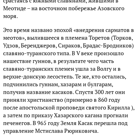
срастаясь с южными славянами, жившими в
Меотиде – на восточном побережье Азовского
моря.
Это время названо эпохой «внедрения сарматов в
меотов», вылившееся в племена Торетов (Торков,
Удзов, Беренджеров, Сираков, Брадас-Бродников)
славяно-туранского типа. В V веке произошло
нашествие гуннов, в результате чего часть
славяно-туранских племен ушла за Волгу и в
верхне-донскую лесостепь. Те же, кто остались,
подчинились гуннам, хазарам и булгарам,
получив название касаков. Спустя 300 лет они
приняли христианство (примерно в 860 году
после апостольской проповеди святого Кирилла ),
а затем по приказу Хазарского кагана прогнали
печенегов. В 965 году Земля Касак перешла под
управление Mcтислава Рюриковича.