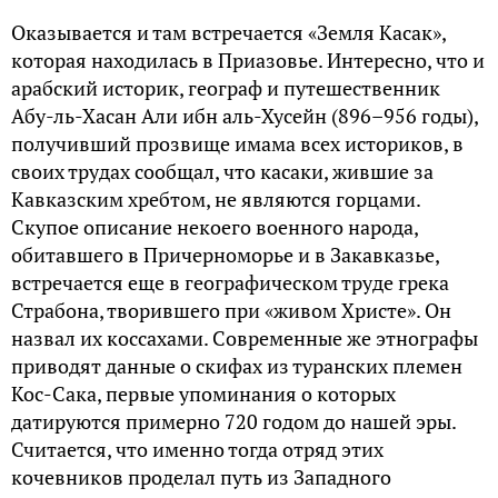
Оказывается и там встречается «Земля Касак»,
которая находилась в Приазовье. Интересно, что и
арабский историк, географ и путешественник
Абу-ль-Хасан Али ибн аль-Хусейн (896–956 годы),
получивший прозвище имама всех историков, в
своих трудах сообщал, что касаки, жившие за
Кавказским хребтом, не являются горцами.
Скупое описание некоего военного народа,
обитавшего в Причерноморье и в Закавказье,
встречается еще в географическом труде грека
Страбона, творившего при «живом Христе». Он
назвал их коссахами. Современные же этнографы
приводят данные о скифах из туранских племен
Кос-Сака, первые упоминания о которых
датируются примерно 720 годом до нашей эры.
Считается, что именно тогда отряд этих
кочевников проделал путь из Западного