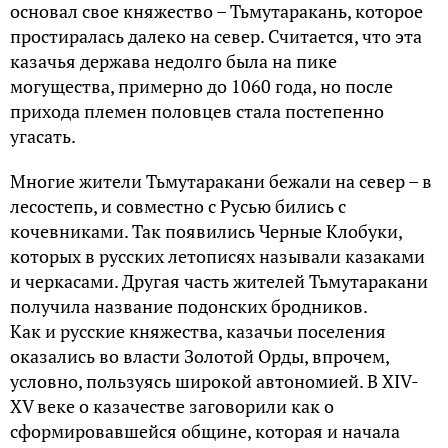
основал свое княжество – Тьмутаракань, которое
простиралась далеко на север. Считается, что эта
казачья держава недолго была на пике
могущества, примерно до 1060 года, но после
прихода племен половцев стала постепенно
угасать.
Многие жители Тьмутаракани бежали на север – в
лесостепь, и совместно с Русью бились с
кочевниками. Так появились Черные Клобуки,
которых в русских летописях называли казаками
и черкасами. Другая часть жителей Тьмутаракани
получила название подонских бродников.
Как и русские княжества, казачьи поселения
оказались во власти Золотой Орды, впрочем,
условно, пользуясь широкой автономией. В XIV-
XV веке о казачестве заговорили как о
сформировавшейся общине, которая и начала