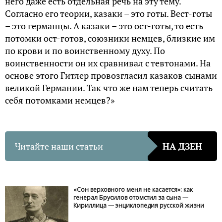
него даже есть отдельная речь на эту тему.
Согласно его теории, казаки – это готы. Вест-готы
– это германцы. А казаки – это ост-готы, то есть
потомки ост-готов, союзники немцев, близкие им
по крови и по воинственному духу. По
воинственности он их сравнивал с тевтонами. На
основе этого Гитлер провозгласил казаков сынами
великой Германии. Так что же нам теперь считать
себя потомками немцев?»
Читайте наши статьи
НА ДЗЕН
«Сон верховного меня не касается»: как
генерал Брусилов отомстил за сына —
Кириллица — энциклопедия русской жизни