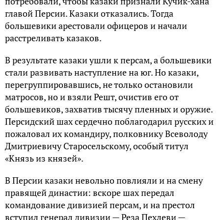
потребовали, чтобы казаки признали Кучик-хана
главой Персии. Казаки отказались. Тогда
большевики арестовали офицеров и начали
расстреливать казаков.
В результате казаки ушли к персам, а большевики
стали развивать наступление на юг. Но казаки,
перегруппировавшись, не только остановили
матросов, но и взяли Решт, очистив его от
большевиков, захватив тысячу пленных и оружие.
Персидский шах сердечно поблагодарил русских и
пожаловал их командиру, полковнику Всеволоду
Дмитриевичу Старосельскому, особый титул
«Князь из князей».
В Персии казаки невольно повлияли и на смену
правящей династии: вскоре шах передал
командование дивизией персам, и на престол
вступил генерал дивизии — Реза Пехлеви —