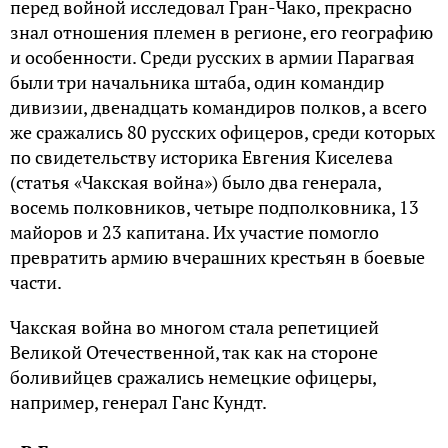
перед войной исследовал Гран-Чако, прекрасно
знал отношения племен в регионе, его географию
и особенности. Среди русских в армии Парагвая
были три начальника штаба, один командир
дивизии, двенадцать командиров полков, а всего
же сражались 80 русских офицеров, среди которых
по свидетельству историка Евгения Киселева
(статья «Чакская война») было два генерала,
восемь полковников, четыре подполковника, 13
майоров и 23 капитана. Их участие помогло
превратить армию вчерашних крестьян в боевые
части.
Чакская война во многом стала репетицией
Великой Отечественной, так как на стороне
боливийцев сражались немецкие офицеры,
например, генерал Ганс Кундт.