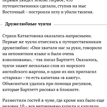
путешественники сделали, ступив на мыс
Восточный – построили иглу и убили тюленя.
Дружелюбные чукчи
Страхи Катактовика оказались напрасными.
Первые же чукчи отнеслись к путешественникам
дружелюбно: «Они хватали нас за руки, говорили
на непонятном языке и были очень
взволнованы», – так писал Бартлетт. Оказалось,
чукчи знают несколько слов из морского
английского жаргона, и один их них пригласил
«старика» – то есть капитана «в каюту».
Объясниться удалось при помощи рисунков,
которые Бартлетт рисовал в блокноте.
Разместили гостей в чуме, где кроме них было еще
человек 10 – все непрерывно курили и кашляли,