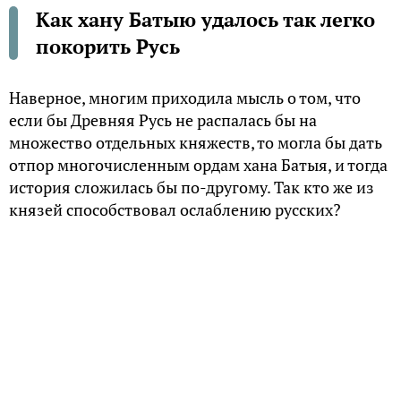
Как хану Батыю удалось так легко
покорить Русь
Наверное, многим приходила мысль о том, что
если бы Древняя Русь не распалась бы на
множество отдельных княжеств, то могла бы дать
отпор многочисленным ордам хана Батыя, и тогда
история сложилась бы по-другому. Так кто же из
князей способствовал ослаблению русских?
Все против всех
Центростремительные силы разобщения
княжеств возникли еще при самом Владимире-
Крестителе и продолжили действовать вплоть до
нашествия Батыя. Лишь на короткое время Русь
сплотил князь Ярослав Мудрый, но его дети