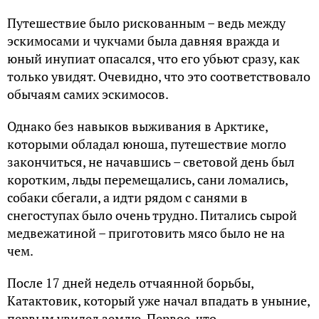
Путешествие было рискованным – ведь между
эскимосами и чукчами была давняя вражда и
юный инупиат опасался, что его убьют сразу, как
только увидят. Очевидно, что это соответствовало
обычаям самих эскимосов.
Однако без навыков выживания в Арктике,
которыми обладал юноша, путешествие могло
закончиться, не начавшись – световой день был
коротким, льды перемещались, сани ломались,
собаки сбегали, а идти рядом с санями в
снегоступах было очень трудно. Питались сырой
медвежатиной – приготовить мясо было не на
чем.
После 17 дней недель отчаянной борьбы,
Катактовик, который уже начал впадать в уныние,
первым увидел землю. Первое, что