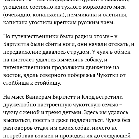
угощение состояло из тухлого моржового мяса
(очевидно, копальхена), пеммикана и оленины,
капитана угостили крепким русским чаем.
Но путешественники были рады и этому – у
Бартлетта были сбиты ноги, они начали отекать, и
передвижение давалось с трудом. У чукч в обмен
на пистолет удалось выменять собаку, и
путешественники продолжили движение на
восток, вдоль северного побережья Чукотки от
стойбища к стойбищу.
На мысе Ванкерам Бартлетт и Клод встретили
дружелюбно настроенную чукотскую семью –
чукчу с женой и тремя детьми. Здесь им удалось
выспаться, поесть и даже подлечиться. Чукча без
разговоров отдал им своих собак, ничего не
потребовав взамен и проводил их до следующей