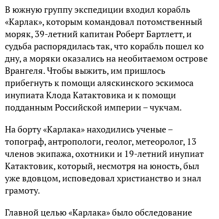
В южную группу экспедиции входил корабль
«Карлак», которым командовал потомственный
моряк, 39-летний капитан Роберт Бартлетт, и
судьба распорядилась так, что корабль пошел ко
дну, а моряки оказались на необитаемом острове
Врангеля. Чтобы выжить, им пришлось
прибегнуть к помощи аляскинского эскимоса
инупиата Клода Катактовика и к помощи
подданным Российской империи – чукчам.
На борту «Карлака» находились ученые –
топограф, антропологи, геолог, метеоролог, 13
членов экипажа, охотники и 19-летний инупиат
Катактовик, который, несмотря на юность, был
уже вдовцом, исповедовал христианство и знал
грамоту.
Главной целью «Карлака» было обследование