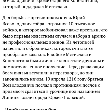
Всеволодовичи, кроме старшего Константина,
который поддержал Мстислава.
Для борьбы с противником князь Юрий
Всеволодович собрал огромное 10-тысячное
войско, в которое мобилизовал даже крестьян, что
было первым известным случаем набора в армию
не профессиональных воинов. Из летописей
известно и о бродниках, которых считаются
прообразом казаков. В войске Мстислава и
Константина были личные княжеские дружины и
немногочисленное ополчение. Перед решающим
боем князья вступили в переговоры, но они
закончились ничем. 19 апреля 1216 году браться
Всеволодовичи послали противникам послов с
призывом сразиться в урочище под названием
Липицы возле города Юрьев-Польский.
Прибытие на поле боя