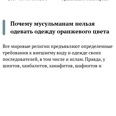
Почему мусульманам нельзя
одевать одежду оранжевого цвета
Все мировые религии предъявляют определенные
требования к внешнему виду и одежде своих
последователей, в том числе и ислам. Правда, у
шиитов, ханбалитов, ханафитов, шафиитов и
маликитов эти требования заметно варьируются.
Но вне зависимости от философско-этического
направления внутри ислама, приверженцем
которого является конкретный человек,
существуют общие для всех мусульман
«гардеробные табу».