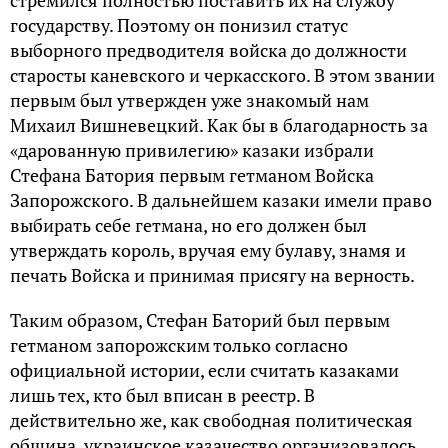
стремился полностью поставить их на службу
государству. Поэтому он понизил статус
выборного предводителя войска до должности
старосты каневского и черкасского. В этом звании
первым был утвержден уже знакомый нам
Михаил Вишневецкий. Как бы в благодарность за
«дарованную привилегию» казаки избрали
Стефана Батория первым гетманом Войска
Запорожского. В дальнейшем казаки имели право
выбирать себе гетмана, но его должен был
утверждать король, вручая ему булаву, знамя и
печать Войска и принимая присягу на верность.
Таким образом, Стефан Баторий был первым
гетманом запорожским только согласно
официальной истории, если считать казаками
лишь тех, кто был вписан в реестр. В
действительно же, как свободная политическая
община, украинское казачество организовалось