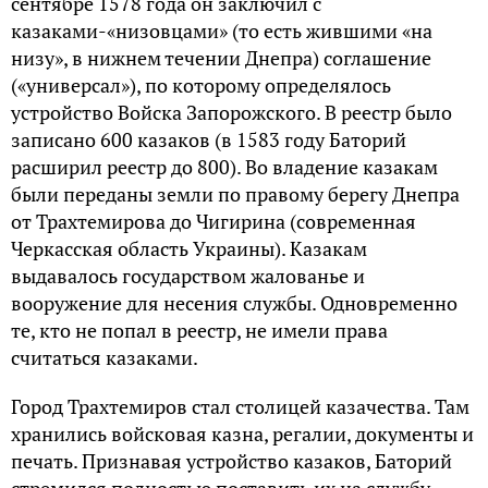
сентябре 1578 года он заключил с
казаками-«низовцами» (то есть жившими «на
низу», в нижнем течении Днепра) соглашение
(«универсал»), по которому определялось
устройство Войска Запорожского. В реестр было
записано 600 казаков (в 1583 году Баторий
расширил реестр до 800). Во владение казакам
были переданы земли по правому берегу Днепра
от Трахтемирова до Чигирина (современная
Черкасская область Украины). Казакам
выдавалось государством жалованье и
вооружение для несения службы. Одновременно
те, кто не попал в реестр, не имели права
считаться казаками.
Город Трахтемиров стал столицей казачества. Там
хранились войсковая казна, регалии, документы и
печать. Признавая устройство казаков, Баторий