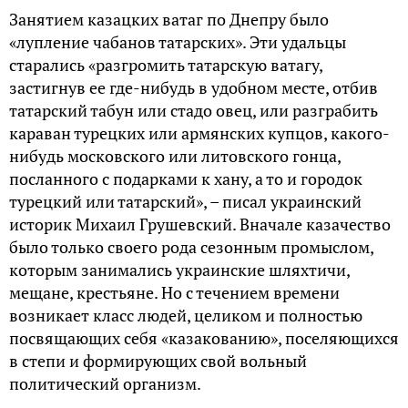
Занятием казацких ватаг по Днепру было
«лупление чабанов татарских». Эти удальцы
старались «разгромить татарскую ватагу,
застигнув ее где-нибудь в удобном месте, отбив
татарский табун или стадо овец, или разграбить
караван турецких или армянских купцов, какого-
нибудь московского или литовского гонца,
посланного с подарками к хану, а то и городок
турецкий или татарский», – писал украинский
историк Михаил Грушевский. Вначале казачество
было только своего рода сезонным промыслом,
которым занимались украинские шляхтичи,
мещане, крестьяне. Но с течением времени
возникает класс людей, целиком и полностью
посвящающих себя «казакованию», поселяющихся
в степи и формирующих свой вольный
политический организм.