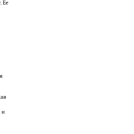
. Ее
я
кая
 и