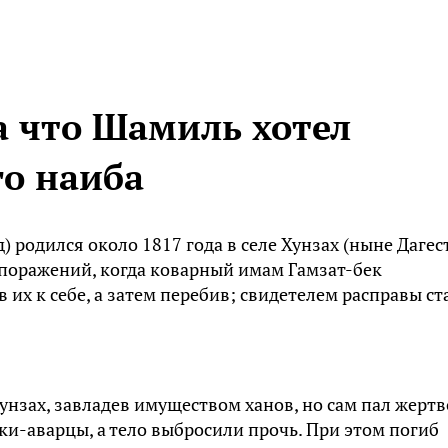
а что Шамиль хотел
го наиба
 родился около 1817 года в селе Хунзaх (ныне Дагес
и поражений, когда коварный имам Гамзaт-бек
 их к себе, а затем перебив; свидетелем расправы ст
унзах, завладев имуществом ханов, но сам пал жерт
ки-авaрцы, а тело выбросили прочь. При этом погиб