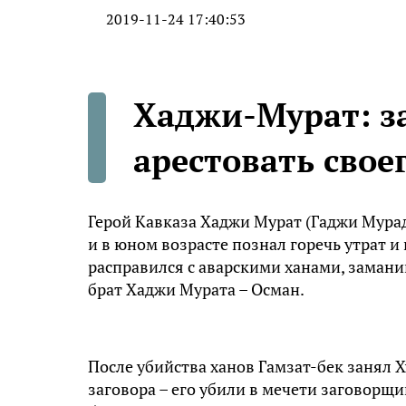
2019-11-24 17:40:53
Хаджи-Мурaт: з
арестовать свое
Герой Кавказа Хаджи Мурaт (Гaджи Мурaд)
и в юном возрасте познал горечь утрат 
расправился с аварскими ханами, заманив
брат Хаджи Мурaта – Осман.
После убийства ханов Гамзат-бек занял Х
заговора – его убили в мечети заговорщи