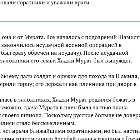
овали соратники и уважали враги.
 она и от Мурaта. Все началось с подозрений Шамиля
а закончилось неудачной военной операцией в
был сразу обречен на неудачу). После неудачной
в заложники его семьи Хаджи Мурaт был вынужден
обы ему дали солдат и оружие для похода на Шамиля,
ерили горцу; его держали как пленника при дворе в
лась в заложниках, Хaджи Мурaт решился бежать в
возможно, сдача Мурaта в плен была частью плана
 своего шпиона. Поскольку русские больше не довер
билиси стало бессмысленным.
 с четырьмя ближайшими соратниками, но был насти
тория современного Азeрбайджана у границы с Грузи