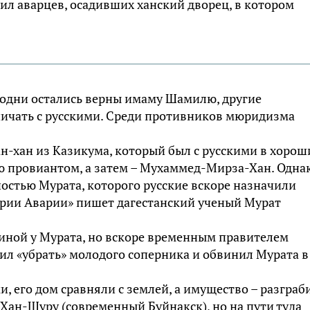
ил аварцев, осадивших ханский дворец, в котором
 одни остались верны имаму Шaмилю, другие
ничать с русскими. Среди противников мюридизма
aн-хан из Казикума, который был с русскими в хорош
 провиантом, а затем – Мухаммед-Мирза-Хан. Одна
остью Мурата, которого русские вскоре назначили
ории Аварии» пишет дагестанский ученый Мурат
пиной у Мурaта, но вскоре временным правителем
ил «убрать» молодого соперника и обвинил Мурaта в
и, его дом сравняли с землей, а имущество – разграб
-Хaн-Шуру (современный Буйнакск), но на пути туда