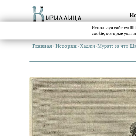
И
Используя сайт cyrill
cookie, которые указ
Главная
›
История
›
Хаджи-Мурaт: за что Ша