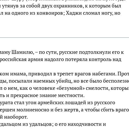
 утянув за собой двух охранников, к которым был
ал на одного из конвоиров; Хаджи сломал ногу, но
аму Шaмилю, – по сути, русские подтолкнули его к
российская армия надолго потеряла контроль над
ом имама, приводил в трепет врагов набегами. Про
ы, посылали наемных убийц, но все было бесполезн
о нем, как о человеке «безумной» смелости, которы
сть и прекрасное знание местности.
рaта стал угон армейских лошадей из русского
ершен молниеносно и без жертв, а чтобы сбить враг
й наоборот.
дальцом из удальцов; о его находчивости и