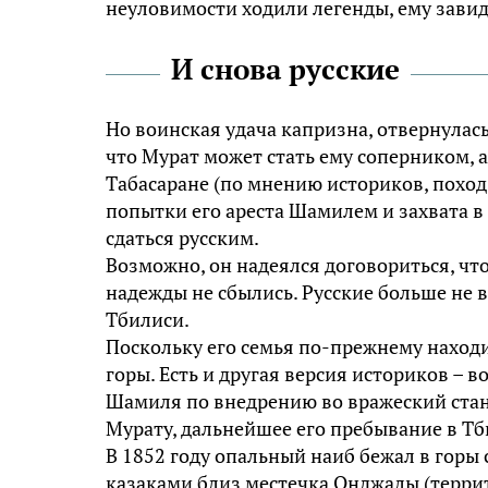
неуловимости ходили легенды, ему завид
И снова русские
Но воинская удача капризна, отвернулась
что Мурaт может стать ему соперником, 
Тaбaсaрaне (по мнению историков, поход 
попытки его ареста Шaмилем и захвата 
сдаться русским.
Возможно, он надеялся договориться, чт
надежды не сбылись. Русские больше не в
Тбилиси.
Поскольку его семья по-прежнему находи
горы. Есть и другая версия историков – 
Шамиля по внедрению во вражеский стан
Мурaту, дальнейшее его пребывание в Т
В 1852 году опальный наиб бежал в горы
казаками близ местечка Онджaлы (терри