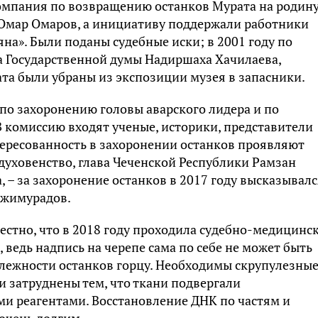
омпания по возвращению останков Мурата на родину
а Омар Омаров, а инициативу поддержали работники
на». Были поданы судебные иски; в 2001 году по
а Государственной думы Надиршаха Хачилаева,
а были убраны из экспозиции музея в запасники.
 по захоронению головы аварского лидера и по
 комиссию входят ученые, историки, представители
ересованность в захоронении останков проявляют
духовенство, глава Чеченской Республики Рaмзaн
 – за захоронение останков в 2017 году высказывалс
джимурaдoв.
естно, что в 2018 году проходила судебно-медицинс
, ведь надпись на черепе сама по себе не может быть
ежности останков горцу. Необходимы скрупулезные
и затруднены тем, что ткани подвергали
и реагентами. Восстановление ДНК по частям и