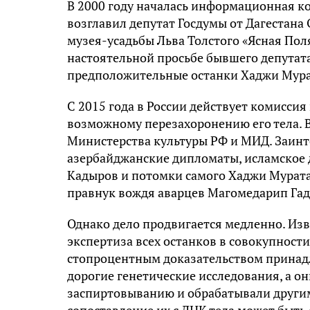
В 2000 году началась информационная к
возглавил депутат Госдумы от Дагестан
музея-усадьбы Льва Толстого «Ясная Поля
настоятельной просьбе бывшего депутат
предположительные останки Хаджи Мурат
С 2015 года в России действует комиссия
возможному перезахоронению его тела. В
Министерства культуры РФ и МИД. Заинт
азербайджанские дипломаты, исламское 
Кaдырoв и потомки самого Хаджи Мурaта,
правнук вождя аварцев Магoмeдaрип Гa
Однако дело продвигается медленно. Изв
экспертиза всех останков в совокупности
стопроцентным доказательством принадл
дорогие генетические исследования, а он
заспиртовыванию и обрабатывали другим