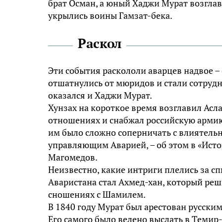
брат Осман, а юный Хаджи Мурaт возглав
укрылись воины Гамзат-бека.
Раскол
Эти события раскололи аварцев надвое –
отшатнулись от мюридов и стали сотруд
оказался и Хаджи Мурaт.
Хунзaх на короткое время возглавил Асл
отношениях и снабжал российскую армию
им было сложно соперничать с влиятельн
управляющим Аварией, – об этом в «Ист
Магомедов.
Неизвестно, какие интриги плелись за с
Аваристана стал Ахмед-хан, который реш
сношениях с Шамилем.
В 1840 году Мурaт был арестован русским
Его самого было велено выслать в Тeмир