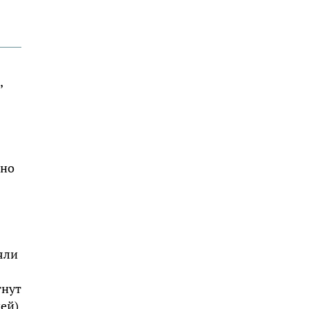
,
 но
яли
гнут
ей)