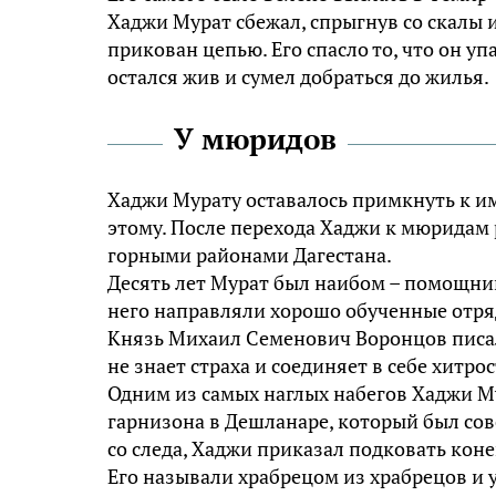
Хаджи Мурaт сбежал, спрыгнув со скалы и
прикован цепью. Его спасло то, что он уп
остался жив и сумел добраться до жилья.
У мюридов
Хаджи Мурaту оставалось примкнуть к им
этому. После перехода Хаджи к мюридaм 
горными районами Дагестана.
Десять лет Мурaт был наибом – помощник
него направляли хорошо обученные отряд
Князь Михaил Сeмeнович Вoрoнцов писал 
не знает страха и соединяет в себе хитро
Одним из самых наглых набегов Хаджи Му
гарнизона в Дешланаре, который был сов
со следа, Хаджи приказал подковать коне
Его называли храбрецом из храбрецов и у