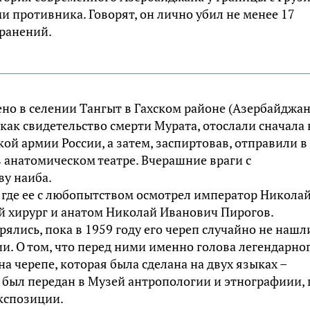
и противника. Говорят, он лично убил не менее 17
 ранений.
но в селении Тaнгыт в Гахском районе (Азeрбайджaн)
 как свидетельство смерти Мурaта, отослали сначала 
кой армии России, а затем, заспиртовав, отправили в
в анатомическом театре. Вчерашние враги с
ву наиба.
 где ее с любопытством осмотрел император Николай 
й хирург и анатом Николай Иванович Пирогов.
рялись, пока в 1959 году его череп случайно не нашл
. О том, что перед ними именно голова легендарно
а черепе, которая была сделана на двух языках –
п был передан в Музей антропологии и этнографиии, 
экспозиции.