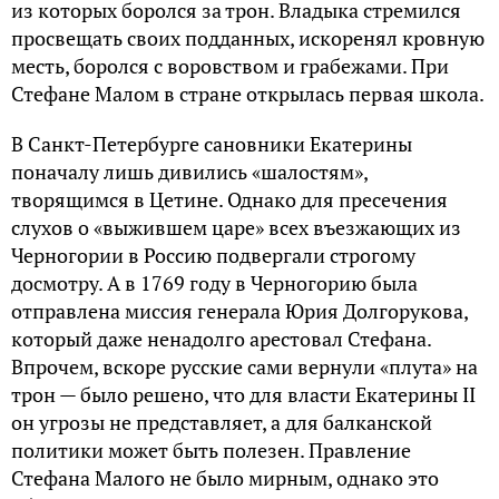
из которых боролся за трон. Владыка стремился
просвещать своих подданных, искоренял кровную
месть, боролся с воровством и грабежами. При
Стефане Малом в стране открылась первая школа.
В Санкт-Петербурге сановники Екатерины
поначалу лишь дивились «шалостям»,
творящимся в Цетине. Однако для пресечения
слухов о «выжившем царе» всех въезжающих из
Черногории в Россию подвергали строгому
досмотру. А в 1769 году в Черногорию была
отправлена миссия генерала Юрия Долгорукова,
который даже ненадолго арестовал Стефана.
Впрочем, вскоре русские сами вернули «плута» на
трон — было решено, что для власти Екатерины II
он угрозы не представляет, а для балканской
политики может быть полезен. Правление
Стефана Малого не было мирным, однако это