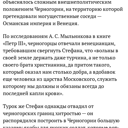
объяснялось сложным внешнеполитическим
положением Черногории, на территорию которой
претендовали могущественные соседи —
Османская империя и Венеция.
По исследованиям А. С. Мыльникова в книге
«Петр III», черногорцы отвечали венецианцам,
требовавшим свергнуть Стефана, что «вольны в
своей земле держать даже турчина, а не только
своего брата христианина, да притом такого,
который оказал нам столько добра, а вдобавок
еще человека из царства Московского, служить
которому мы должны и обязаны всегда до
последней капли крови».
Турок же Стефан однажды отвадил от
черногорских границ хитростью — он
распорядился построить в Черногории большую
казарму якобы для русских солдат, которые вот-