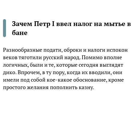
Зачем Петр I ввел налог на мытье в
бане
Разнообразные подати, оброки и налоги испокон
веков тяготили русский народ. Помимо вполне
логичных, были и те, которые сегодня выглядят
дико. Впрочем, в ту пору, когда их вводили, они
имели под собой кое-какое обоснование, кроме
простого желания пополнить казну.
Налог на цвет глаз и волос
Действительно, такой налог существовал в XVIII
веке на территории Башкирии. Меньше всех
платили обладатели темных волос и карих глаз, а