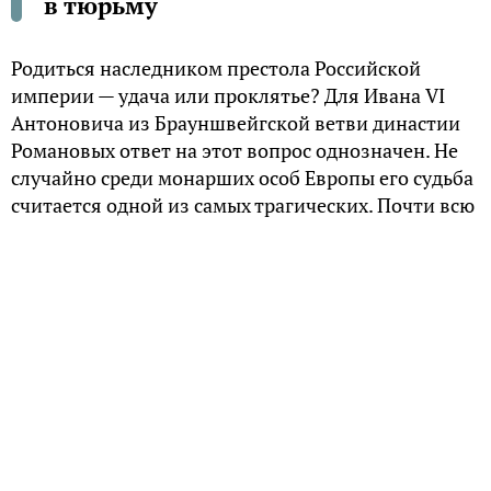
в тюрьму
Родиться наследником престола Российской
империи — удача или проклятье? Для Ивана VI
Антоновича из Брауншвейгской ветви династии
Романовых ответ на этот вопрос однозначен. Не
случайно среди монарших особ Европы его судьба
считается одной из самых трагических. Почти всю
свою недолгую жизнь венценосец, свергнутый с
трона в младенчестве, провел в одиночном
заключении.
Немецкий принц
Иоанн Антонович (Иван VI) родился в августе
1740 года. Его матерью была Анна Леопольдовна
— родная племянница императрицы Анны
Иоанновны, а отцом — принц Антон Ульрих