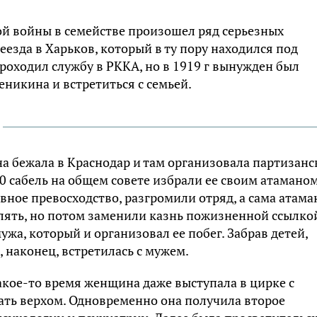
й войны в семействе произошел ряд серьезных
езда в Харьков, который в ту пору находился под
оходил службу в РККА, но в 1919 г вынужден был
еникина и встретиться с семьей.
на бежала в Краснодар и там организовала партизанс
0 сабель на общем совете избрали ее своим атаманом
явное превосходство, разгромили отряд, а сама атам
релять, но потом заменили казнь пожизненной ссылко
жа, который и организовал ее побег. Забрав детей,
, наконец, встретилась с мужем.
кое-то время женщина даже выступала в цирке с
ать верхом. Одновременно она получила второе