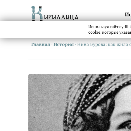
И
Используя сайт cyrill
cookie, которые указ
Главная
›
История
›
Нина Бурова: как жила 