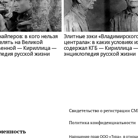
найперов: в кого нельзя
Элитные зэки «Владимирског
елять на Великой
централа»: в каких условиях и
венной — Кириллица —
содержал КГБ — Кириллица —
едия русской жизни
энциклопедия русской жизни
Свидетельство о регистрации С
Политика конфиденциальности
менность
Нарушение прав ООО «Тура», в отнош