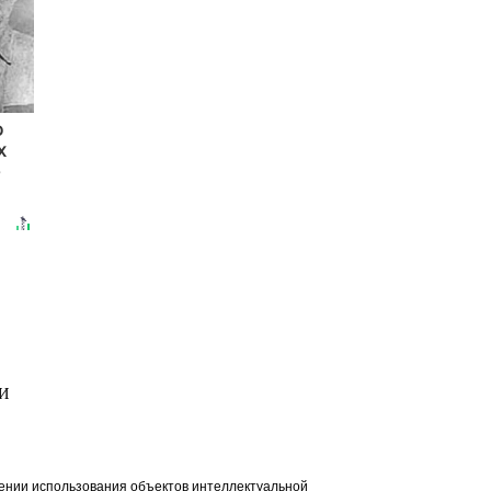
о
х
МИ
ении использования объектов интеллектуальной