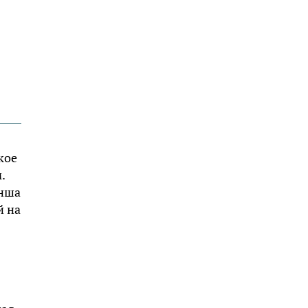
кое
.
анша
й на