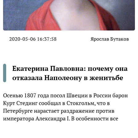
2020-05-06 16:37:58
Ярослав Бутаков
Екатерина Павловна: почему она
отказала Наполеону в женитьбе
Осенью 1807 года посол Швеции в России барон
Курт Стединг сообщал в Стокгольм, что в
Петербурге нарастает раздражение против
императора Александра I. В особенности все
недовольны Тильзитским миром, который он
заключил с Наполеоном. Идут толки и слухи о