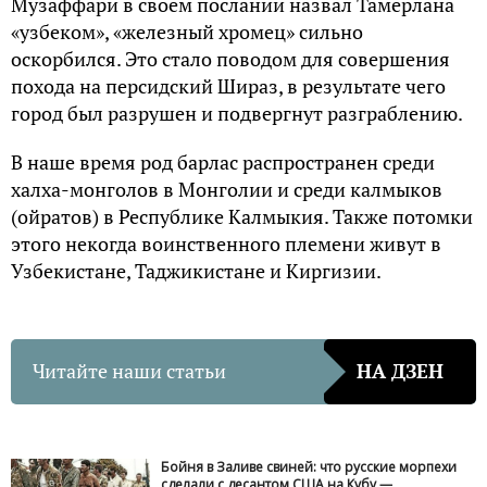
Музаффари в своем послании назвал Тамерлана
«узбеком», «железный хромец» сильно
оскорбился. Это стало поводом для совершения
похода на персидский Шираз, в результате чего
город был разрушен и подвергнут разграблению.
В наше время род барлас распространен среди
халха-монголов в Монголии и среди калмыков
(ойратов) в Республике Калмыкия. Также потомки
этого некогда воинственного племени живут в
Узбекистане, Таджикистане и Киргизии.
Читайте наши статьи
НА ДЗЕН
Бойня в Заливе свиней: что русские морпехи
сделали с десантом США на Кубу —