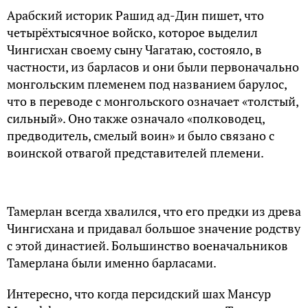
Арабский историк Рашид ад-Дин пишет, что
четырёхтысячное войско, которое выделил
Чингисхан своему сыну Чагатаю, состояло, в
частности, из барласов и они были первоначально
монгольским племенем под названием барулос,
что в переводе с монгольского означает «толстый,
сильный». Оно также означало «полководец,
предводитель, смелый воин» и было связано с
воинской отвагой представителей племени.
Тамерлан всегда хвалился, что его предки из древа
Чингисхана и придавал большое значение родству
с этой династией. Большинство военачальников
Тамерлана были именно барласами.
Интересно, что когда персидский шах Мансур