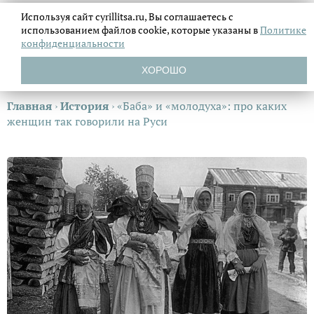
Используя сайт cyrillitsa.ru, Вы соглашаетесь с
использованием файлов
cookie, которые указаны в
Политике
конфиденциальности
ХОРОШО
Главная
›
История
›
«Баба» и «молодуха»: про каких
женщин так говорили на Руси