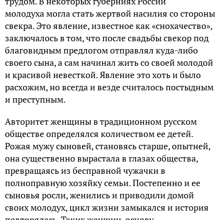
трудом. В некоторых губерниях России
молодуха могла стать жертвой насилия со стороны
свекра. Это явление, известное как «снохачество»,
заключалось в том, что после свадьбы свекор под
благовидным предлогом отправлял куда-либо
своего сына, а сам начинал жить со своей молодой
и красивой невесткой. Явление это хоть и было
расхожим, но всегда и везде считалось постыдным
и преступным.
Авторитет женщины в традиционном русском
обществе определялся количеством ее детей.
Рожая мужу сыновей, становясь старше, опытней,
она существенно вырастала в глазах общества,
превращаясь из бесправной чужачки в
полноправную хозяйку семьи. Постепенно и ее
сыновья росли, женились и приводили домой
своих молодух, цикл жизни замыкался и история
повторялась. Таких женщин, основу