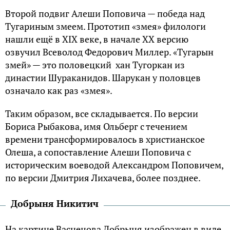
Второй подвиг Алеши Поповича — победа над
Тугариным змеем. Прототип «змея» филологи
нашли ещё в XIX веке, в начале XX версию
озвучил Всеволод Федорович Миллер. «Тугарын
змей» — это половецкий хан Тугоркан из
династии Шураканидов. Шарукан у половцев
означало как раз «змея».
Таким образом, все складывается. По версии
Бориса Рыбакова, имя Ольберг с течением
времени трансформировалось в христианское
Олеша, а сопоставление Алеши Поповича с
историческим воеводой Александром Поповичем,
по версии Дмитрия Лихачева, более позднее.
Добрыня Никитич
На картине Васнецова Добрыня изображен в виде