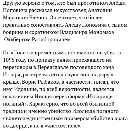
Другую версию о том, кто был прототипом Алёши
Поповича рассказал искусствовед Анатолий
Маркович Членов. Он считает, что более
правильно сопоставлять Алешу Поповича с сыном
боярина и соратником Владимира Мономаха
Ольбергом Ратиборовичем.
По «Повести временным лет» именно он убил в
1095 году по приказу князя приехавшего на
переговоры в Переяславле половецкого хана
Итларя, расстреляв его из лука сквозь дыру в
крыше. Борис Рыбаков, в частности, писал, что
имя Идолище, по всей вероятности, является
искажением Итларя через форму «Итларище
поганый». Характерно, что во всей былинной
традиции именно убийство Идолища поганого
является единственным примером убийства врага
во дворце, а не в «чистом поле».