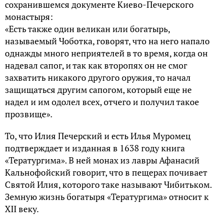
сохранившемся документе Киево-Печерского
монастыря:
«Есть также один великан или богатырь,
называемый Чоботка, говорят, что на него напало
однажды много неприятелей в то время, когда он
надевал сапог, и так как второпях он не смог
захватить никакого другого оружия, то начал
защищаться другим сапогом, который еще не
надел и им одолел всех, отчего и получил такое
прозвище».
То, что Илия Печерский и есть Илья Муромец
подтверждает и изданная в 1638 году книга
«Тератургима». В ней монах из лавры Афанасий
Кальнофойский говорит, что в пещерах почивает
Святой Илия, которого таке называют Чибитьком.
Земную жизнь богатыря «Тератургима» относит к
XII веку.