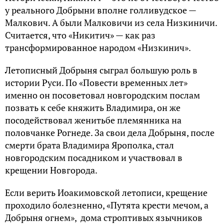
у реального Добрыни вполне голливудское —
Малкович. А были Малковичи из села Низкиничи.
Считается, что «Никитич» — как раз
трансформированное народом «Низкинич».
Летописный Добрыня сыграл большую роль в
истории Руси. По «Повести временных лет»
именно он посоветовал новгородским послам
позвать к себе княжить Владимира, он же
посодействовал женитьбе племянника на
половчанке Рогнеде. За свои дела Добрыня, после
смерти брата Владимира Ярополка, стал
новгородским посадником и участвовал в
крещении Новгорода.
Если верить Иоакимовской летописи, крещение
проходило болезненно, «Путята крести мечом, а
Добрыня огнем», дома строптивых язычников