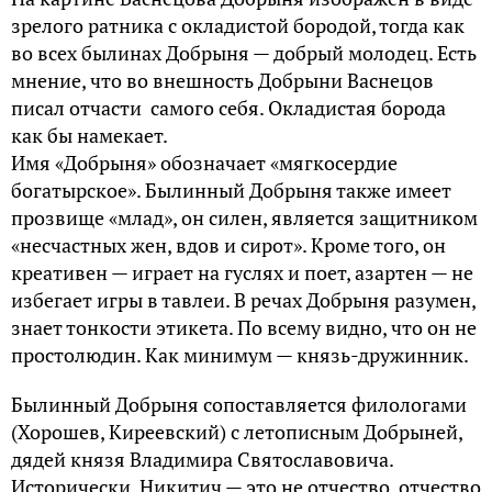
зрелого ратника с окладистой бородой, тогда как
во всех былинах Добрыня — добрый молодец. Есть
мнение, что во внешность Добрыни Васнецов
писал отчасти самого себя. Окладистая борода
как бы намекает.
Имя «Добрыня» обозначает «мягкосердие
богатырское». Былинный Добрыня также имеет
прозвище «млад», он силен, является защитником
«несчастных жен, вдов и сирот». Кроме того, он
креативен — играет на гуслях и поет, азартен — не
избегает игры в тавлеи. В речах Добрыня разумен,
знает тонкости этикета. По всему видно, что он не
простолюдин. Как минимум — князь-дружинник.
Былинный Добрыня сопоставляется филологами
(Хорошев, Киреевский) с летописным Добрыней,
дядей князя Владимира Святославовича.
Исторически, Никитич — это не отчество, отчество