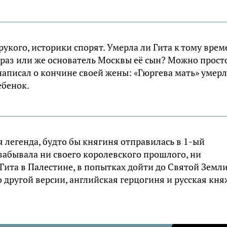
укого, историки спорят. Умерла ли Гита к тому вре
раз или же основатель Москвы её сын? Можно прост
написал о кончине своей жены: «Гюргева мать» умерл
ебенок.
 легенда, будто бы княгиня отправилась в 1-ый
 забывала ни своего королевского прошлого, ни
Гита в Палестине, в попытках дойти до Святой Земли
о другой версии, английская герцогиня и русская кн