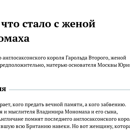
 что стало с женой
омаха
о англосаксонского короля Гарольда Второго, женой
предположительно, матерью основателя Москвы Юри
ня
ет, кого предать вечной памяти, а кого забвению.
я и мыслителя Владимира Мономаха и его сына,
Англичане помнят последнего англосаксонского коро
енившую всю Британию навеки. Но вот женщину, котор