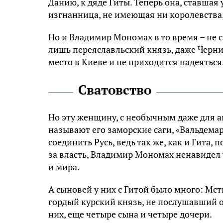
Данию, к дяде Гиты. Теперь она, ставшая
изгнанница, не имеющая ни королевства,
Но и Владимир Мономах в то время – не с
лишь переяславльский князь, даже Черниг
место в Киеве и не приходится надеяться.
Сватовство
Но эту женщину, с необычным даже для а
называют его заморские саги, «Вальдемар
соединить Русь, ведь так же, как и Гита
за власть, Владимир Мономах ненавидел 
и мира.
А сыновей у них с Гитой было много: Мст
гордый курский князь, не послушавший о
них, еще четыре сына и четыре дочери.