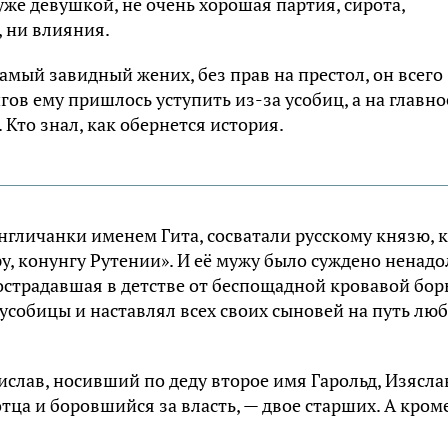
 уже девушкой, не очень хорошая партия, сирота,
 ни влияния.
амый завидный жених, без прав на престол, он всего
ов ему пришлось уступить из-за усобиц, а на главно
 Кто знал, как обернется история.
нгличанки именем Гита, сосватали русскому князю, 
у, конунгу Рутении». И её мужу было суждено ненадо
, пострадавшая в детстве от беспощадной кровавой бо
усобицы и наставлял всех своих сыновей на путь лю
ислав, носивший по деду второе имя Гарольд, Изясла
тца и боровшийся за власть, — двое старших. А кром