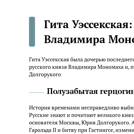
Гита Уэссекская:
Владимира Мон
Гита Уэссекская была дочерью последнег
русского князя Владимира Мономаха и, 
Долгорукого
Полузабытая герцоги
История временами несправедливо выбира
Русские знают и почитают великого княз
основателя Москвы, Юрия Долгорукого. 
Гарольда II и битву при Гастингсе, изм