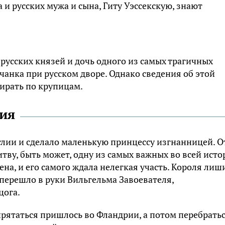
 и русских мужа и сына, Гиту Уэссекскую, знают
русских князей и дочь одного из самых трагичных
чанка при русском дворе. Однако сведения об этой
ирать по крупицам.
тия
нглии и сделало маленькую принцессу изгнанницей. О
тву, быть может, одну из самых важных во всей исто
ена, и его самого ждала нелегкая участь. Короля лиш
 перешло в руки Вильгельма Завоевателя,
цога.
прятаться пришлось во Фландрии, а потом перебратьс