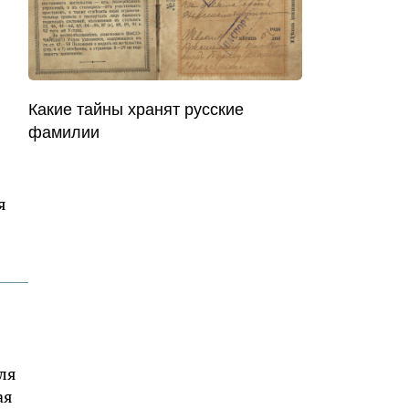
Какие тайны хранят русские
фамилии
я
ля
ая