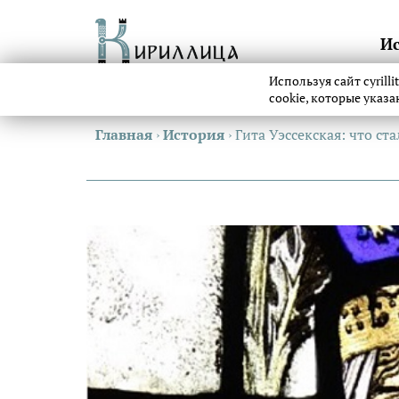
И
Используя сайт cyrill
cookie, которые указ
Главная
›
История
›
Гита Уэссекская: что с