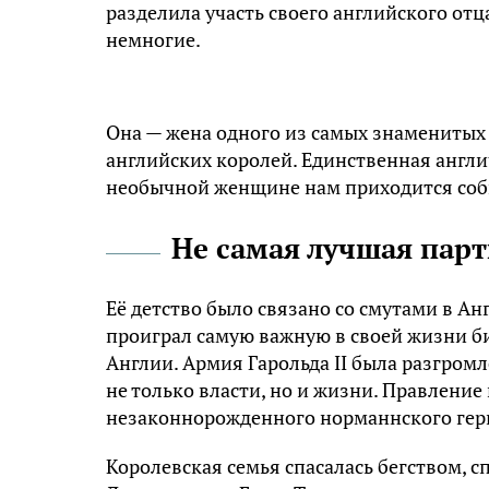
разделила участь своего английского отца
немногие.
Она — жена одного из самых знаменитых 
английских королей. Единственная англи
необычной женщине нам приходится соб
Не самая лучшая пар
Её детство было связано со смутами в А
проиграл самую важную в своей жизни би
Англии. Армия Гарольда II была разгромл
не только власти, но и жизни. Правление
незаконнорожденного норманнского гер
Королевская семья спасалась бегством, с