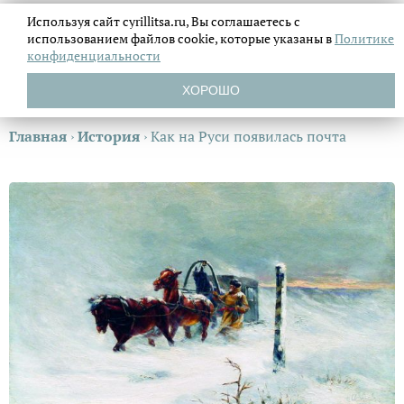
Используя сайт cyrillitsa.ru, Вы соглашаетесь с
использованием файлов
cookie, которые указаны в
Политике
конфиденциальности
ХОРОШО
Главная
›
История
›
Как на Руси появилась почта