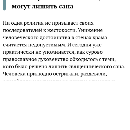
могут лишить сана
Ни одна религия не призывает своих
последователей к жестокости. Унижение
человеческого достоинства в стенах храма
считается недопустимым. И сегодня уже
практически не упоминается, как сурово
православное духовенство обходилось с теми,
кого было решено лишить священнического сана.
Человека прилюдно остригали, раздевали,
оскорбляли и выгоняли из церкви с помощью
посоха.
Что за наказание
Если проводить аналогию между попами и
сотрудниками полиции, например, то лишение