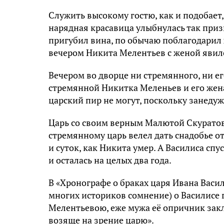
Служить высокому гостю, как и подобает
нарядная красавица улыбнулась так призы
пригубил вина, по обычаю поблагодарил 
вечером Никита Мелентьев с женой явился
Вечером во дворце ни стремянного, ни е
стремянной Никитка Меленьев и его жена
царский пир не могут, поскольку занеду
Царь со своим верным Малютой Скуратов
стремянному царь велел дать снадобье о
и суток, как Никита умер. А Василиса спу
и осталась на целых два года.
В «Хронографе о браках царя Ивана Васи
многих историков сомнение) о Василисе 
Мелентьевою, еже мужа её опричник закла
возяще на зрение царю».