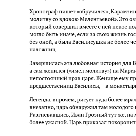
Хронограф пишет «обручился», Карамзин
молитву со вдовою Мелентьевой». Это оз
который совершил вместе с ней некое по
могло быть иначе, если за свою жизнь го
без оной, а была Василисушка не более ч
наложниц.
Завершилась эта любовная история для Ва
а сам женился («имел молитву») на Мари
непостоянный нрав царя. Женище ему прос
предшественниц Василисы, – в монастыр
Легенда, впрочем, рисует куда более мр
внезапно, царь обнаружил там молодого 
Разгневавшись, Иван Грозный тут же, на 
более ужасной. Царь приказал похоронит