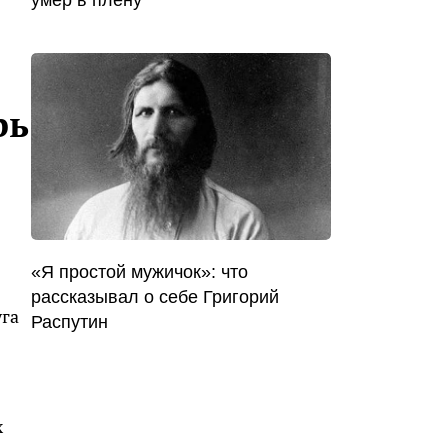
умер в плену
рь
«Я простой мужичок»: что
рассказывал о себе Григорий
уга
Распутин
х