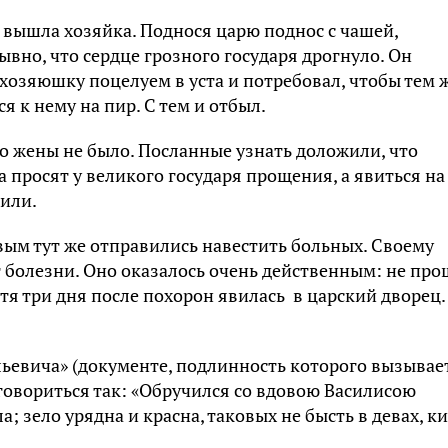
, вышла хозяйка. Поднося царю поднос с чашей,
вно, что сердце грозного государя дрогнуло. Он
хозяюшку поцелуем в уста и потребовал, чтобы тем 
 к нему на пир. С тем и отбыл.
го жены не было. Посланные узнать доложили, что
 просят у великого государя прощения, а явиться на
жили.
ым тут же отправились навестить больных. Своему
т болезни. Оно оказалось очень действенным: не пр
стя три дня после похорон явилась в царский дворец.
льевича» (документе, подлинность которого вызывает
говориться так: «Обручился со вдовою Василисою
; зело урядна и красна, таковых не бысть в девах, к