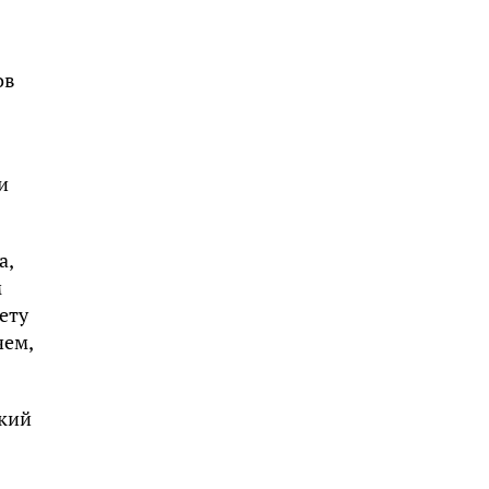
ов
и
а,
м
ету
чем,
ский