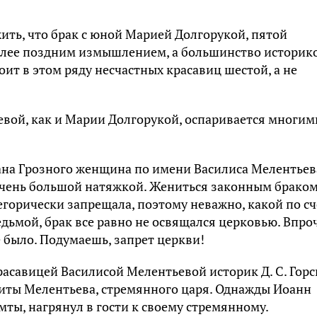
ить, что брак с юной Марией Долгорукой, пятой
более поздним измышлением, а большинство историк
оит в этом ряду несчастных красавиц шестой, а не
евой, как и Марии Долгорукой, оспаривается многим
вана Грозного женщина по имени Василиса Мелентьев
 очень большой натяжкой. Жениться законным брако
егорически запрещала, поэтому неважно, какой по сч
едьмой, брак все равно не освящался церковью. Впро
е было. Подумаешь, запрет церкви!
асавицей Василисой Мелентьевой историк Д. С. Гор
киты Мелентьева, стремянного царя. Однажды Иоанн
ты, нагрянул в гости к своему стремянному.