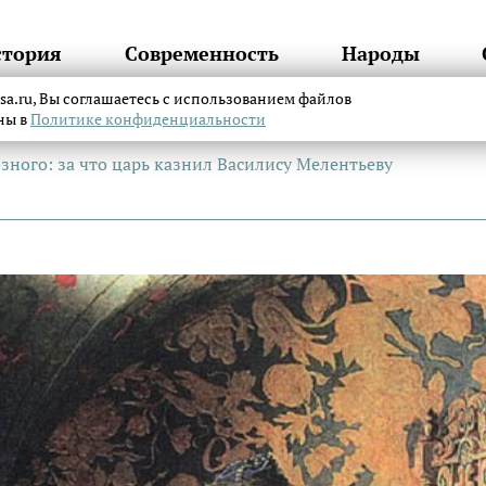
стория
Современность
Народы
itsa.ru, Вы соглашаетесь с использованием файлов
аны в
Политике конфиденциальности
зного: за что царь казнил Василису Мелентьеву