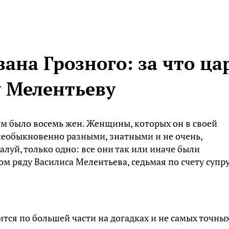
ана Грозного: за что ца
у Мелентьеву
ам было восемь жен. Женщины, которых он в своей
необыкновенно разными, знатными и не очень,
луй, только одно: все они так или иначе были
ом ряду Василиса Мелентьева, седьмая по счету супр
оится по большей части на догадках и не самых точны