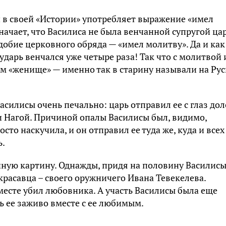
 в своей «Истории» употребляет выражение «имел
начает, что Василиса не была венчанной супругой ца
добие церковного обряда — «имел молитву». Да и как
сударь венчался уже четыре раза! Так что с молитвой
ем «женище» — именно так в старину называли на Ру
силисы очень печально: царь отправил ее с глаз дол
и Нагой. Причиной опалы Василисы был, видимо,
то наскучила, и он отправил ее туда же, куда и всех
ь.
ачную картину. Однажды, придя на половину Василис
красавца – своего оружничего Ивана Тевекелева.
месте убил любовника. А участь Василисы была еще
ь ее заживо вместе с ее любимым.