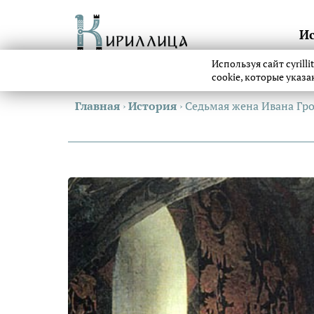
И
Используя сайт cyrill
cookie, которые указ
Главная
›
История
›
Седьмая жена Ивана Гро