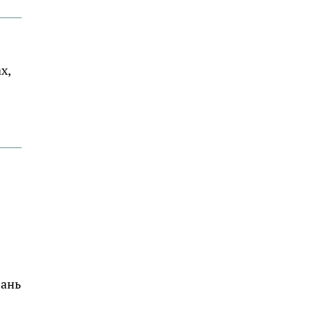
х,
зань