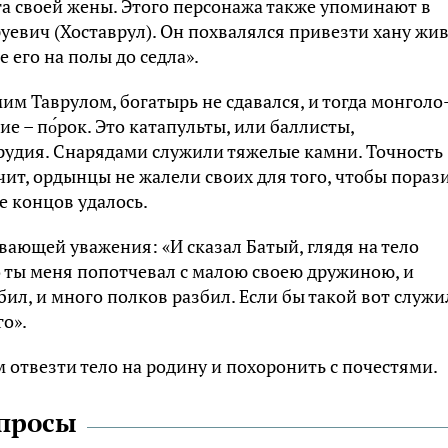
та своей жены. Этого персонажа также упоминают в
евич (Хоставрул). Он похвалялся привезти хану жи
 его на полы до седла».
мим Таврулом, богатырь не сдавался, и тогда монголо
е – по́рок. Это катапульты, или баллисты,
рудия. Снарядами служили тяжелые камни. Точность
чит, ордынцы не жалели своих для того, чтобы пораз
е концов удалось.
вающей уважения: «И сказал Батый, глядя на тело
 ты меня попотчевал с малою своею дружиною, и
л, и много полков разбил. Если бы такой вот служи
го».
 отвезти тело на родину и похоронить с почестями.
опросы