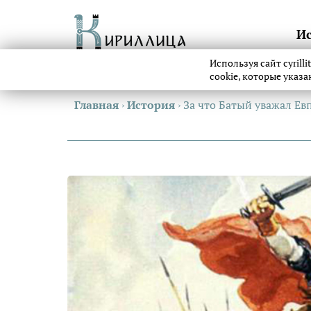
И
Используя сайт cyrill
cookie, которые указ
Главная
›
История
›
За что Батый уважал Ев