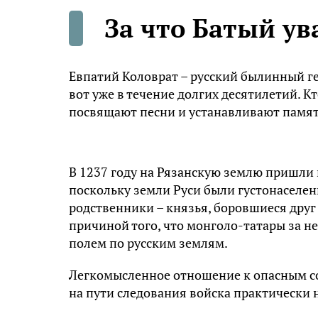
За что Батый у
Евпатий Коловрат – русский былинный г
вот уже в течение долгих десятилетий. Кт
посвящают песни и устанавливают памя
В 1237 году на Рязанскую землю пришли 
поскольку земли Руси были густонаселе
родственники – князья, боровшиеся друг с
причиной того, что монголо-татары за н
полем по русским землям.
Легкомысленное отношение к опасным со
на пути следования войска практически 