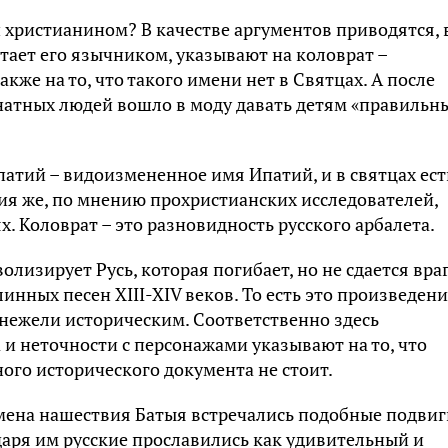
й христианином? В качестве аргументов приводятся, 
читает его язычником, указывают на коловрат –
кже на то, что такого имени нет в Святцах. А после
натных людей вошло в моду давать детям «правильн
патий – видоизмененное имя Ипатий, и в святцах ест
ия же, по мнению прохристианских исследователей,
. Коловрат – это разновидность русского арбалета.
волизирует Русь,
которая погибает, но не сдается вра
инных песен XIII-XIV веков.
То есть это произведени
нежели историческим. Соответственно здесь
 и неточности с персонажами указывают на то, что
ного исторического документа не стоит.
емена нашествия Батыя встречались подобные подвиг
аря им русские прославились как удивительный и