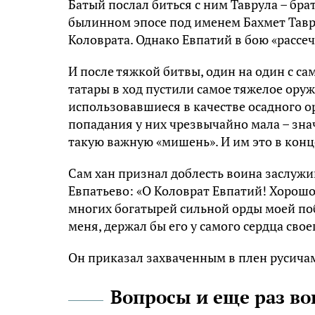
Батый послал биться с ним Таврула – бра
былинном эпосе под именем Бахмет Тавру
Коловрата. Однако Евпатий в бою «рассече
И после тяжкой битвы, один на один с са
татары в ход пустили самое тяжелое оружи
использовавшиеся в качестве осадного о
попадания у них чрезвычайно мала – зна
такую важную «мишень». И им это в конц
Сам хан признал доблесть воина заслужи
Евпатьево: «О Коловрат Евпатий! Хорошо
многих богатырей сильной орды моей поби
меня, держал бы его у самого сердца свое
Он приказал захваченным в плен русичам
Вопросы и еще раз в