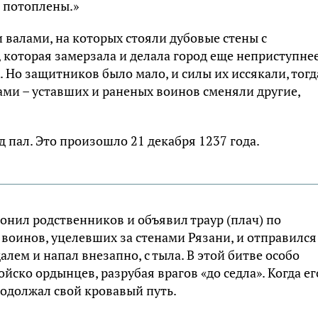
е потоплены.»
валами, на которых стояли дубовые стены с
которая замерзала и делала город еще неприступнее
 Но защитников было мало, и силы их иссякали, тогд
ми – уставших и раненых воинов сменяли другие,
 пал. Это произошло 21 декабря 1237 года.
нил родственников и объявил траур (плач) по
воинов, уцелевших за стенами Рязани, и отправился
алем и напал внезапно, с тыла. В этой битве особо
йско ордынцев, разрубая врагов «до седла». Когда ег
одолжал свой кровавый путь.