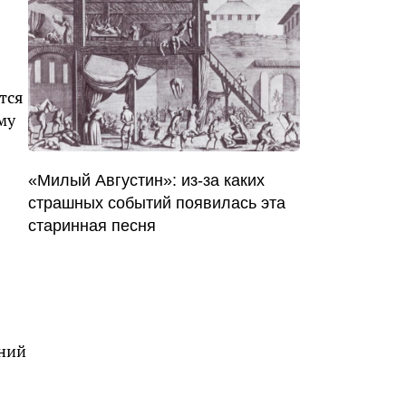
тся
му
«Милый Августин»: из-за каких
страшных событий появилась эта
старинная песня
ений