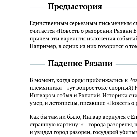
Предыстория
Единственным серьезным письменным св
считается «Повесть о разорении Рязани Б
причем эти варианты изложения событий,
Например, в одних из них говорится о то
Падение Рязани
В момент, когда орды приближались к Ря
племянника – тут вопрос тоже спорный) 
Ингваром отбыл и Евпатий. Историки счи
умер, и летописцы, писавшие «Повесть о
Как бы там ни было, Ингвар вернулся с 
страшную картину: «…города разорены, ц
и увидел город разорен, государей убиты