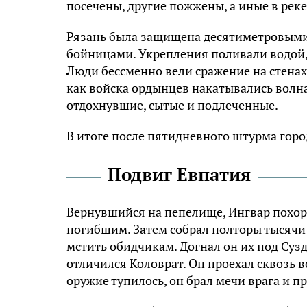
посечены, другие пожжены, а иные в рек
Рязань была защищена десятиметровыми 
бойницами. Укрепления поливали водой, 
Люди бессменно вели сражение на стенах.
как войска ордынцев накатывались волна
отдохнувшие, сытые и подлеченные.
В итоге после пятидневного штурма город
Подвиг Евпатия
Вернувшийся на пепелище, Ингвар похоро
погибшим. Затем собрал полторы тысячи 
мстить обидчикам. Догнал он их под Сузд
отличился Коловрат. Он проехал сквозь во
оружие тупилось, он брал мечи врага и
пр