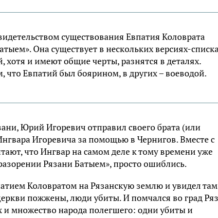
идетельством существования Евпатия Коловрата
атыем». Она существует в нескольких версиях-списка
 хотя и имеют общие черты, разнятся в деталях.
м, что Евпатий был боярином, в других – воеводой.
зани, Юрий Игоревич отправил своего брата (или
Ингвара Игоревича за помощью в Чернигов. Вместе с
тают, что Ингвар на самом деле к тому времени уже
 разорении Рязани Батыем», просто ошиблись.
Епатием Коловратом на Рязанскую землю и увидел там
еркви пожжены, люди убиты. И помчался во град Ря
х и множество народа полегшего: одни убиты и