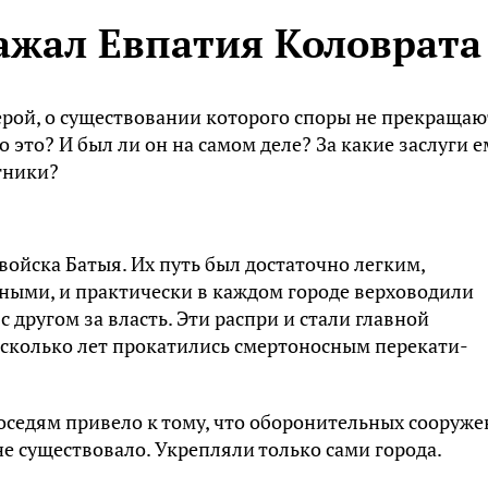
важал Евпатия Коловрата
ерой, о существовании которого споры не прекращаю
о это? И был ли он на самом деле? За какие заслуги е
тники?
войска Батыя. Их путь был достаточно легким,
нными, и практически в каждом городе верховодили
 другом за власть. Эти распри и стали главной
есколько лет прокатились смертоносным перекати-
седям привело к тому, что оборонительных сооруж
не существовало. Укрепляли только сами города.