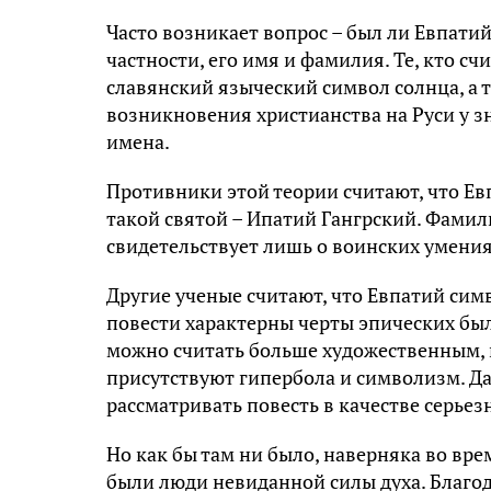
Часто возникает вопрос – был ли Евпати
частности, его имя и фамилия. Те, кто с
славянский языческий символ солнца, а та
возникновения христианства на Руси у з
имена.
Противники этой теории считают, что Ев
такой святой – Ипатий Гангрский. Фамил
свидетельствует лишь о воинских умениях
Другие ученые считают, что Евпатий сим
повести характерны черты эпических был
можно считать больше художественным, 
присутствуют гипербола и символизм. Да
рассматривать повесть в качестве серьез
Но как бы там ни было, наверняка во вр
были люди невиданной силы духа. Благод