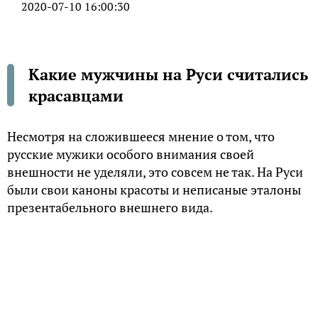
2020-07-10 16:00:30
Какие мужчины на Руси считались
красавцами
Несмотря на сложившееся мнение о том, что
русские мужики особого внимания своей
внешности не уделяли, это совсем не так. На Руси
были свои каноны красоты и неписаные эталоны
презентабельного внешнего вида.
И они касались не только замужних баб и молодых
девиц, но и мужчин всех возрастов. Большую
часть времени и те, и другие занимались тяжелым