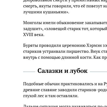
смерть, якуты говорили, что её повезут 
лучшими кушаньями».
Монголы имели обыкновение закапывать 
задушит», «зловещий старик тот, которы
XVIII века.
Буряты проводили церемонию Хэрмэн зэг
стариков устраивали пиршество. Внук ста
внутрь с помощью длинной кости. Как пр
Салазки и лубок
Подобные обычаи практиковались и на Ру
древние славяне заводили стариков-родит
глухой лес и там оставляли.
Дальше ситуация могла развиваться по-ра