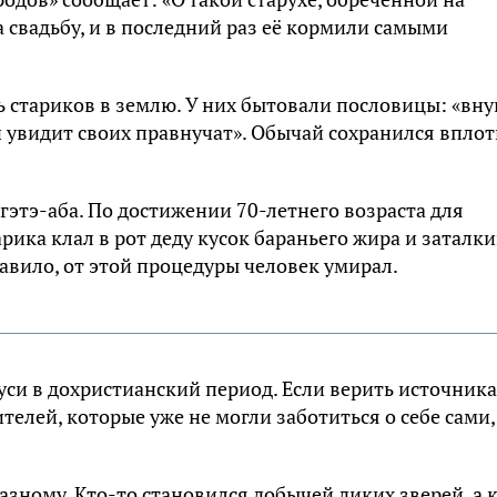
на свадьбу, и в последний раз её кормили самыми
стариков в землю. У них бытовали пословицы: «вну
й увидит своих правнучат». Обычай сохранился вплот
этэ-аба. По достижении 70-летнего возраста для
рика клал в рот деду кусок бараньего жира и заталк
авило, от этой процедуры человек умирал.
си в дохристианский период. Если верить источника
елей, которые уже не могли заботиться о себе сами,
зному. Кто-то становился добычей диких зверей, а 