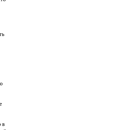
ть
ю
е
 в