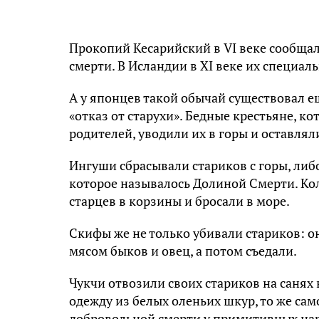
Прокопий Кесарийский в VI веке сообщал
смерти. В Исландии в XI веке их специал
А у японцев такой обычай существовал ещ
«отказ от старухи». Бедные крестьяне, к
родителей, уводили их в горы и оставлял
Ингуши сбрасывали стариков с горы, либо
которое называлось Долиной Смерти. Кол
старцев в корзины и бросали в море.
Скифы же не только убивали стариков: он
мясом быков и овец, а потом съедали.
Чукчи отвозили своих стариков на санях 
одежду из белых оленьих шкур, то же сам
добровольной смерти у примитивных наро