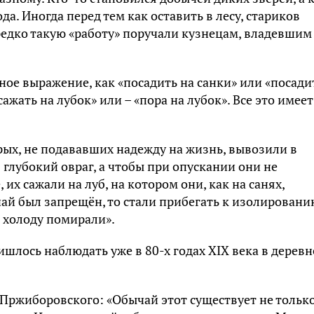
да. Иногда перед тем как оставить в лесу, стариков
редко такую «работу» поручали кузнецам, владевшим
ное выражение, как «посадить на санки» или «посади
сажать на лубок» или – «пора на лубок». Все это имеет
ых, не подававших надежду на жизнь, вывозили в
 глубокий овраг, а чтобы при опускании они не
 их сажали на луб, на котором они, как на санях,
чай был запрещён, то стали прибегать к изолировани
 и холоду помирали».
шлось наблюдать уже в 80-х годах XIX века в деревн
 Пржиборовского: «Обычай этот существует не только