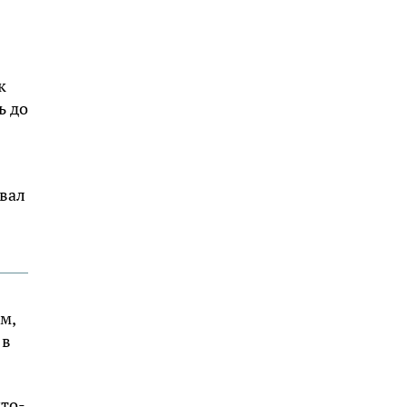
к
ь до
ивал
м,
 в
кто-