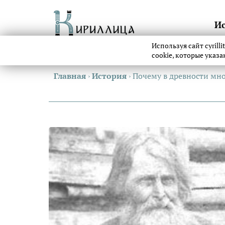
И
Используя сайт cyrill
cookie, которые указ
Главная
›
История
›
Почему в древности мно