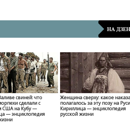
НА ДЗЕ
Заливе свиней: что
Женщина сверху: какое наказ
морпехи сделали с
полагалось за эту позу на Рус
м США на Кубу —
Кириллица — энциклопедия
ца — энциклопедия
русской жизни
жизни