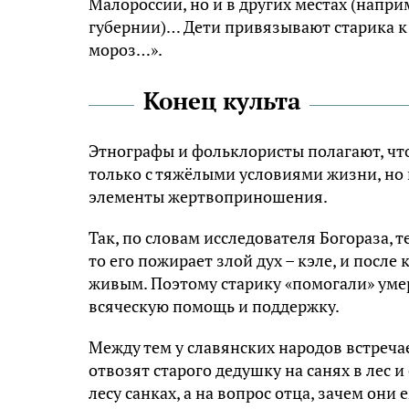
Малороссии, но и в других местах (напр
губернии)… Дети привязывают старика к с
мороз…».
Конец культа
Этнографы и фольклористы полагают, чт
только с тяжёлыми условиями жизни, но 
элементы жертвоприношения.
Так, по словам исследователя Богораза, т
то его пожирает злой дух – кэле, и посл
живым. Поэтому старику «помогали» умере
всяческую помощь и поддержку.
Между тем у славянских народов встречае
отвозят старого дедушку на санях в лес 
лесу санках, а на вопрос отца, зачем они 