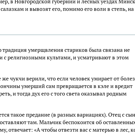
имер, в Новгородской губернии и лесных уездах Минс
алазкам и вывозят его, помимо его воли в степь, на
о традиция умерщвления стариков была связана не
и с религиозными культами, и усматривают в этом
е же чукчи верили, что если человек умирает от болез
е кончины умерший сам превращается в кэле и вредит
ть, и тогда дух его с того света оказывал родным
тся такое предание (в разных вариациях). Отец с сы
и оставляют там. Мальчик беспокоится об оставленных
ему, отвечает: «А чтобы отвезти вас с матерью в лес, к