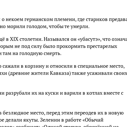
 о некоем германском племени, где стариков предав
ьно морили голодом, чтобы те умерли.
ё в XIX столетии. Назывался он «убасутэ», что означ
оторым не под силу было прокормить престарелых
и там на голодную смерть.
 сажали в корзину и относили в специальное место,
хи (древние жители Кавказа) также усаживали свои
и разрубали их на куски и варили в котлах вместе с
в безлюдное место, перед этим переодев их в новую
ое делали якуты. Зеленин в работе «Обычай
дов» сообщает: «О такой старухе, обречённой на