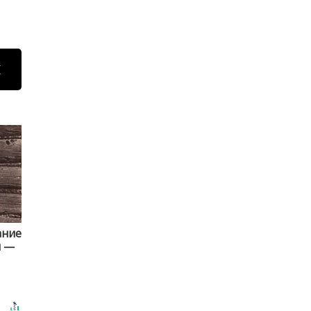
Н
ание
и —