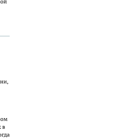
кой
ни,
ном
 в
огда