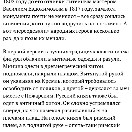
1802 году до его отливки литейным мастером
Василием Евдокимовым в 1817 году, замысел
монумента почти не менялся – все сразу сошлись
во мнении, кого нужно водрузить на постамент. А
вот «переодевали» народных героев несколько
раз, да и позы их меняли.
В первой версии в лучших традициях классицизма
фигуры облачили в античные одежды и разули.
Минина одели в древнегреческий хитон,
подпоясали, накрыли плащом. Вытянутой рукой
он указывал на Кремль, который требовалось
освободить от поляков, а другой – держался за меч
вместе с Пожарским. Русский князь также был
одет в античный хитон. Он словно устремлялся
вперед, на что намекал развивавшийся за
плечами плащ. На голове князя был римский
шлем, а в поднятой руке – опять-таки римский