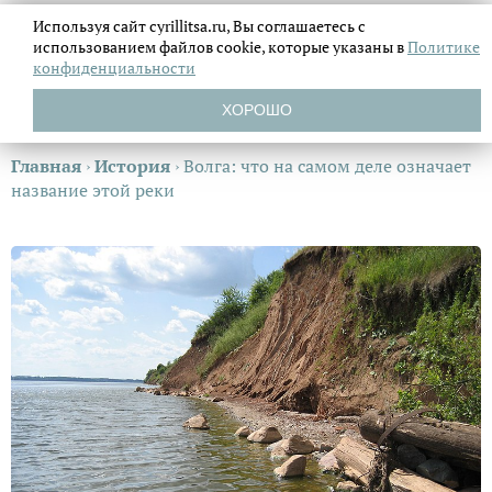
Используя сайт cyrillitsa.ru, Вы соглашаетесь с
использованием файлов
cookie, которые указаны в
Политике
конфиденциальности
ХОРОШО
Главная
›
История
›
Волга: что на самом деле означает
название этой реки