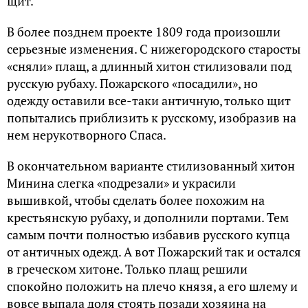
щит.
В более позднем проекте 1809 года произошли
серьезные изменения. С нижегородского старосты
«сняли» плащ, а длинный хитон стилизовали под
русскую рубаху. Пожарского «посадили», но
одежду оставили все-таки античную, только щит
попытались приблизить к русскому, изобразив на
нем нерукотворного Спаса.
В окончательном варианте стилизованный хитон
Минина слегка «подрезали» и украсили
вышивкой, чтобы сделать более похожим на
крестьянскую рубаху, и дополнили портами. Тем
самым почти полностью избавив русского купца
от античных одежд. А вот Пожарский так и остался
в греческом хитоне. Только плащ решили
спокойно положить на плечо князя, а его шлему и
вовсе выпала доля стоять позади хозяина на