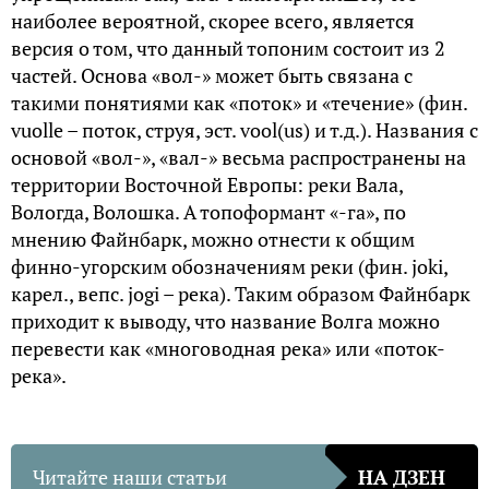
наиболее вероятной, скорее всего, является
версия о том, что данный топоним состоит из 2
частей. Основа «вол-» может быть связана с
такими понятиями как «поток» и «течение» (фин.
vuolle – поток, струя, эст. vool(us) и т.д.). Названия с
основой «вол-», «вал-» весьма распространены на
территории Восточной Европы: реки Вала,
Вологда, Волошка. А топоформант «-га», по
мнению Файнбарк, можно отнести к общим
финно-угорским обозначениям реки (фин. joki,
карел., вепс. jogi – река). Таким образом Файнбарк
приходит к выводу, что название Волга можно
перевести как «многоводная река» или «поток-
река».
Читайте наши статьи
НА ДЗЕН