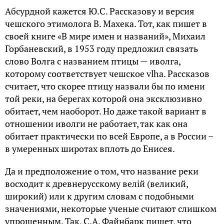
Абсурдной кажется Ю.С. Рассказову и версия
чешского этимолога В. Махека. Тот, как пишет в
своей книге «В мире имен и названий», Михаил
Горбаневский, в 1953 году предложил связать
слово Волга с названием птицы — иволга,
которому соответствует чешское vlha. Рассказов
считает, что скорее птицу назвали бы по имени
той реки, на берегах которой она эксклюзивно
обитает, чем наоборот. Но даже такой вариант в
отношении иволги не работает, так как она
обитает практически по всей Европе, а в России –
в умеренных широтах вплоть до Енисея.
Да и предположение о том, что название реки
восходит к древнерусскому велiй (великий,
широкий) или к другим словам с подобными
значениями, некоторые ученые считают слишком
упрощенным. Так, С.А. Файнбарк пишет, что