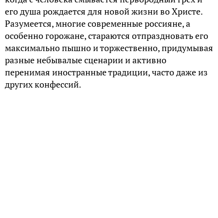
его душа рождается для новой жизни во Христе.
Разумеется, многие современные россияне, а
особенно горожане, стараются отпраздновать его
максимально пышно и торжественно, придумывая
разные небывалые сценарии и активно
перенимая иностранные традиции, часто даже из
других конфессий.
Но пышность в православии хотя и не порицается,
но все же особо не приветствуется. В
историческом контексте уместна она лишь в том
случае, если крестили отпрысков знатных особ,
все остальные же обходились скромным
праздничным обедом с гостями и крестными.
Как крестили детей русские и чуваши