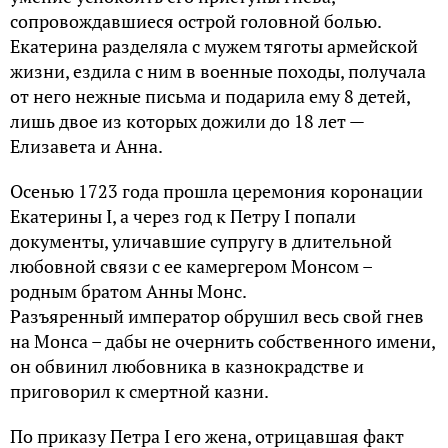
сопровождавшиеся острой головной болью.
Екатерина разделяла с мужем тяготы армейской
жизни, ездила с ним в военные походы, получала
от него нежные письма и подарила ему 8 детей,
лишь двое из которых дожили до 18 лет —
Елизавета и Анна.
Осенью 1723 года прошла церемония коронации
Екатерины I, а через год к Петру I попали
документы, уличавшие супругу в длительной
любовной связи с ее камергером Монсом –
родным братом Анны Монс.
Разъяренный император обрушил весь свой гнев
на Монса – дабы не очернить собственного имени,
он обвинил любовника в казнокрадстве и
приговорил к смертной казни.
По приказу Петра I его жена, отрицавшая факт