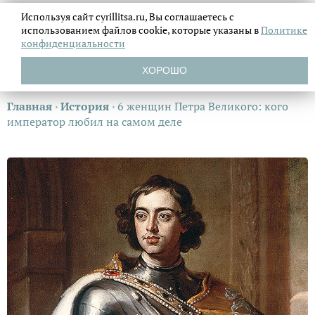
Используя сайт cyrillitsa.ru, Вы соглашаетесь с
использованием файлов
cookie, которые указаны в
Политике
конфиденциальности
ХОРОШО
Главная
›
История
›
6 женщин Петра Великого: кого
император любил на самом деле