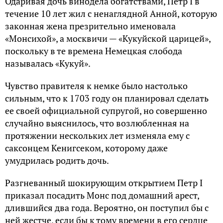
Одаривая дочь винодела богатствами, Петр I в
течение 10 лет жил с ненаглядной Анной, которую
законная жена презрительно именовала
«Монсихой», а москвичи — «Кукуйской царицей»,
поскольку в те времена Немецкая слобода
называлась «Кукуй».
Чувство правителя к немке было настолько
сильным, что к 1703 году он планировал сделать
ее своей официальной супругой, но совершенно
случайно выяснилось, что возлюбленная на
протяжении нескольких лет изменяла ему с
саксонцем Кенигсеком, которому даже
умудрилась родить дочь.
Разгневанный шокирующим открытием Петр I
приказал посадить Монс под домашний арест,
длившийся два года. Вероятно, он поступил бы с
ней жестче, если бы к тому времени в его сердце