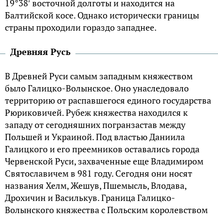
19°38′ восточной долготы и находится на
Балтийской косе. Однако исторически границы
страны проходили гораздо западнее.
Древняя Русь
В Древней Руси самым западным княжеством
было Галицко-Волынское. Оно унаследовало
территорию от распавшегося единого государства
Рюриковичей. Рубеж княжества находился к
западу от сегодняшних погранзастав между
Польшей и Украиной. Под властью Даниила
Галицкого и его преемников оставались города
Червенской Руси, захваченные еще Владимиром
Святославичем в 981 году. Сегодня они носят
названия Хелм, Жешув, Пшемысль, Влодава,
Дрохичин и Василькув. Граница Галицко-
Волынского княжества с Польским королевством