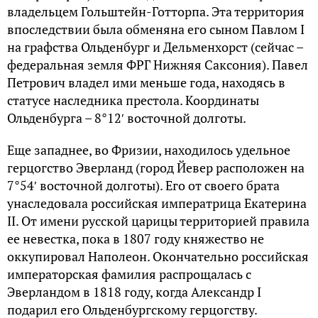
владельцем Гольштейн-Готторпа. Эта территория
впоследствии была обменяна его сыном Павлом I
на графства Ольденбург и Дельменхорст (сейчас –
федеральная земля ФРГ Нижняя Саксония). Павел
Петрович владел ими меньше года, находясь в
статусе наследника престола. Координаты
Ольденбурга – 8°12′ восточной долготы.
Еще западнее, во Фризии, находилось удельное
герцогство Эверланд (город Йевер расположен на
7°54′ восточной долготы). Его от своего брата
унаследовала российская императрица Екатерина
II. От имени русской царицы территорией правила
ее невестка, пока в 1807 году княжество не
оккупировал Наполеон. Окончательно российская
императорская фамилия распрощалась с
Эверландом в 1818 году, когда Александр I
подарил его Ольденбургскому герцогству.