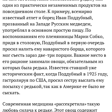
один из практически незаменимых продуктов на
повседневном столе. К примеру, всемирно
известный атлет и борец Иван Поддубный,
прозванный на Западе Русским медведем,
употреблял в основном простую пищу. По
воспоминаниям его племянницы Марии Собко,
придя в столовую, Поддубный в первую очередь
просил налить ему наваристого борща, которого
мог съесть зараз две-три порции. Важное место в
его рационе занимали овощи, обязательным из
которых была редька. Известен ставший уже
историческим факт, когда Поддубный в 1925 году,
гастролируя по США, просил сестру выслать ему
посылку с редькой, так как в Америке ее было не
сыскать.
Современная медицина «рассекретила» такую
любовь силача к редьке. Этот овощ содержит