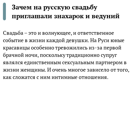
Зачем на русскую свадьбу
приглашали знахарок и ведуний
Свадьба – это и волнующее, и ответственное
событие в жизни каждой девушки. На Руси юные
красавицы особенно тревожились из-за первой
брачной ночи, поскольку традиционно супруг
являлся единственным сексуальным партнером в
жизни женщины. И очень многое зависело от того,
как сложатся с ним интимные отношения.
Поэтому подготовка к первой брачной ночи
обычно занимала не один день.
Сходить в баню
Автор книги «Традиции русской народной
свадьбы» Алла Леонидовна Соколова уделила