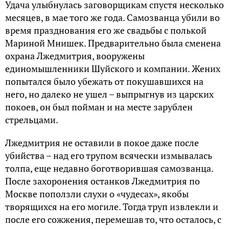
Удача улыбнулась заговорщикам спустя несколько
месяцев, в мае того же года. Самозванца убили во
время празднования его же свадьбы с полькой
Мариной Мнишек. Предварительно была сменена
охрана Лжедмитрия, вооружены
единомышленники Шуйского и компании. Жених
попытался было убежать от покушавшихся на
него, но далеко не ушел – выпрыгнув из царских
покоев, он был пойман и на месте зарублен
стрельцами.
Лжедмитрия не оставили в покое даже после
убийства – над его трупом всячески измывалась
толпа, еще недавно боготворившая самозванца.
После захоронения останков Лжедмитрия по
Москве поползли слухи о «чудесах», якобы
творящихся на его могиле. Тогда труп извлекли и
после его сожжения, перемешав то, что осталось, с