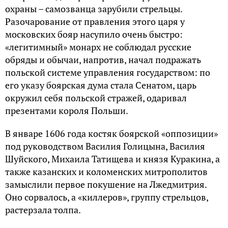
охраны – самозванца зарубили стрельцы.
Разочарование от правления этого царя у
московских бояр насупило очень быстро:
«легитимный» монарх не соблюдал русские
обряды и обычаи, напротив, начал подражать
польской системе управления государством: по
его указу боярская дума стала Сенатом, царь
окружил себя польской стражей, одаривал
презентами короля Польши.
В январе 1606 года костяк боярской «оппозиции»
под руководством Василия Голицына, Василия
Шуйского, Михаила Татищева и князя Куракина, а
также казанских и коломенских митрополитов
замыслили первое покушение на Лжедмитрия.
Оно сорвалось, а «киллеров», группу стрельцов,
растерзала толпа.