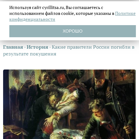
Используя сайт cyrillitsa.ru, Вы соглашаетесь с
использованием файлов
cookie, которые указаны в
Политике
конфиденциальности
ХОРОШО
Главная
›
История
›
Какие правители России погибли в
результате покушения