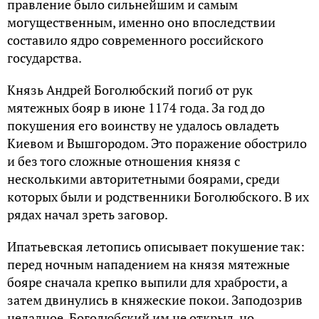
правление было сильнейшим и самым
могущественным, именно оно впоследствии
составило ядро современного российского
государства.
Князь Андрей Боголюбский погиб от рук
мятежных бояр в июне 1174 года. За год до
покушения его воинству не удалось овладеть
Киевом и Вышгородом. Это поражение обострило
и без того сложные отношения князя с
несколькими авторитетными боярами, среди
которых были и родственники Боголюбского. В их
рядах начал зреть заговор.
Ипатьевская летопись описывает покушение так:
перед ночным нападением на князя мятежные
бояре сначала крепко выпили для храбрости, а
затем двинулись в княжеские покои. Заподозрив
неладное, Боголюбский им не открыл, но