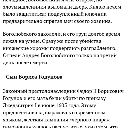
злоумышленники выломали дверь. Князю нечем
было защититься: подкупленный ключник
предварительно спрятал меч своего хозяина.
Боголюбского закололи, и его труп долгое время
лежал на улице. Сразу же после убийства
княжеские хоромы подверглись разграблению.
Отпели Андрея Боголюбского только на третий
день после смерти.
Сын Бориса Годунова
Законный престолонаследник Федор II Борисович
Годунов и его мать были убиты по приказу
Лжедмитрия I в июне 1605 года. Этому
предшествовала, выражаясь современным
языком, жесткая кампания «черного пиара»:
самозванцу удалось распустить слухи о том, что