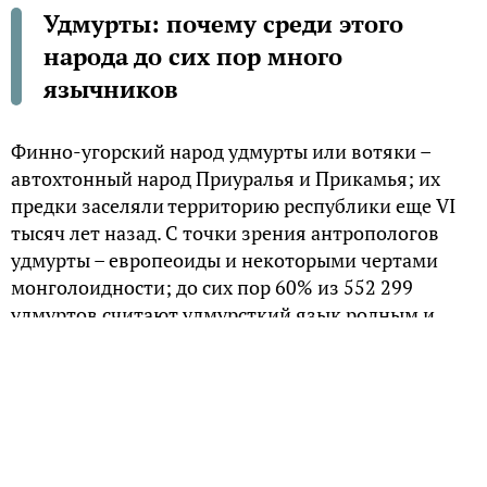
Удмурты: почему среди этого
народа до сих пор много
язычников
Финно-угорский народ удмурты или вотяки –
автохтонный народ Приуралья и Прикамья; их
предки заселяли территорию республики еще VI
тысяч лет назад. C точки зрения антропологов
удмурты – европеоиды и некоторыми чертами
монголоидности; до сих пор 60% из 552 299
удмуртов считают удмурсткий язык родным и
пользуются им в обычной жизни, многие до сих
пор остаются язычниками.
Замкнутые и ранимые