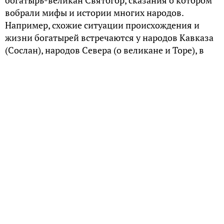
богатырь-великан Святогор, сказания о котором
вобрали мифы и истории многих народов.
Например, схожие ситуации происхождения и
жизни богатырей встречаются у народов Кавказа
(Сослан), народов Севера (о великане и Торе), в
сказках индийцев-буддистов, историях древних
персов (например, «Тути-наме»), средневековых
литературных произведениях («Калевала»,
«Римские Деяния»).
Почти во всех историях, где фигурирует Святогор,
финал предсказуем и печален — богатырь обречен
на погибель, на смерть. По мнению ряда
исследователей русского фольклора, в частности,
советского филолога, профессора Ленинградского
Университета В. Я. Проппа, эта обреченность
вполне закономерна. По своей сути Святогор