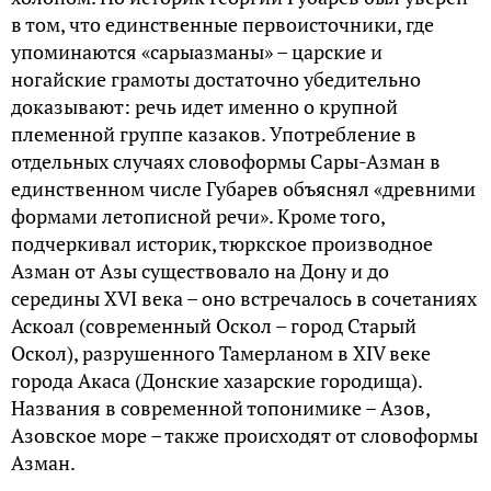
в том, что единственные первоисточники, где
упоминаются «сарыазманы» – царские и
ногайские грамоты достаточно убедительно
доказывают: речь идет именно о крупной
племенной группе казаков. Употребление в
отдельных случаях словоформы Сары-Азман в
единственном числе Губарев объяснял «древними
формами летописной речи». Кроме того,
подчеркивал историк, тюркское производное
Азман от Азы существовало на Дону и до
середины XVI века – оно встречалось в сочетаниях
Аскоал (современный Оскол – город Старый
Оскол), разрушенного Тамерланом в XIV веке
города Акаса (Донские хазарские городища).
Названия в современной топонимике – Азов,
Азовское море – также происходят от словоформы
Азман.