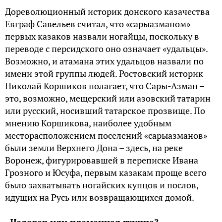
Дореволюционный историк донского казачества
Евграф Савельев считал, что «сарыазманом»
первых казаков назвали ногайцы, поскольку в
переводе с персидского оно означает «удальцы».
Возможно, и атамана этих удальцов назвали по
имени этой группы людей. Ростовский историк
Николай Коршиков полагает, что Сары-Азман –
это, возможно, мещерский или азовский татарин
или русский, носивший татарское прозвище. По
мнению Коршикова, наиболее удобным
месторасположением поселений «сарыазманов»
были земли Верхнего Дона – здесь, на реке
Воронеж, фигурировавшей в переписке Ивана
Грозного и Юсуфа, первым казакам проще всего
было захватывать ногайских купцов и послов,
идущих на Русь или возвращающихся домой.
Человек или племенная группа?