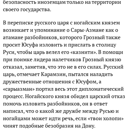
безопасность иноземцам только на территории
своего государства.
В переписке русского царя с ногайским князем
возникает и упоминание о Сары-Азмане как о
атамане разбойников, которого Грозный также
просит Юсуфа изловить и прислать в столицу
Руси, чтобы царь велел его «казнити». В помощи
при поимке лидера налетчиков Грозный князю
отказал, заметив, что это не в его силах. Русский
царь, отмечает Карамзин, пытался наладить
дружественные отношения с Юсуфом, а
«сарыазман» портил весь этот дипломатический
процесс. Ногайского князя обидел царский отказ
помочь изловить разбойников, он в ответ
написал, что о какой же дружбе между Русью и
ногайцами может идти речь, если «твои холопи»
чинят подобные безобразия на Дону.