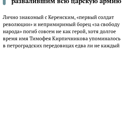
развалившим всю царскую армию
Лично знакомый с Керенским, «первый солдат
революции» и непримиримый борец «за свободу
народа» погиб совсем не как герой, хотя долгое
время имя Тимофея Кирпичникова упоминалось
в петроградских передовицах едва ли не каждый
день.
«Бескровный» бунт
Напомним предысторию. После ранения на
австрийском фронте Тимофей Кирпичников
оказался в «запасниках» второй роты Волынского
полка, задачей которого было усмирение
петроградских беспорядков. 26 февраля 1917 года
ротный штабс-капитан Лашкевич «водил»
подчиненных в город на очередное задание –