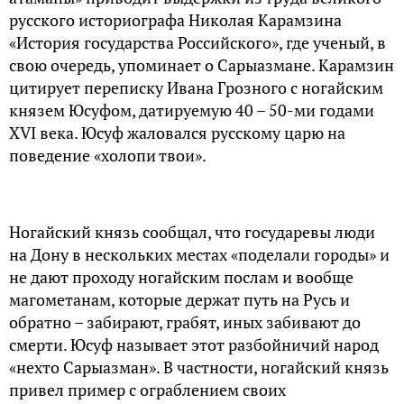
русского историографа Николая Карамзина
«История государства Российского», где ученый, в
свою очередь, упоминает о Сарыазмане. Карамзин
цитирует переписку Ивана Грозного с ногайским
князем Юсуфом, датируемую 40 – 50-ми годами
XVI века. Юсуф жаловался русскому царю на
поведение «холопи твои».
Ногайский князь сообщал, что государевы люди
на Дону в нескольких местах «поделали городы» и
не дают проходу ногайским послам и вообще
магометанам, которые держат путь на Русь и
обратно – забирают, грабят, иных забивают до
смерти. Юсуф называет этот разбойничий народ
«нехто Сарыазман». В частности, ногайский князь
привел пример с ограблением своих