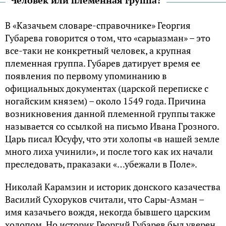
В «Казачьем словаре-справочнике» Георгия
Губарева говорится о том, что «сарыазман» – это
все-таки не конкретный человек, а крупная
племенная группа. Губарев датирует время ее
появления по первому упоминанию в
официальных документах (царской переписке с
ногайским князем) – около 1549 года. Причина
возникновения данной племенной группы также
называется со ссылкой на письмо Ивана Грозного.
Царь писал Юсуфу, что эти холопы «в нашей земле
много лиха учинили», и после того как их начали
преследовать, праказаки «…убежали в Поле».
Николай Карамзин и историк донского казачества
Василий Сухоруков считали, что Сары-Азман –
имя казачьего вождя, некогда бывшего царским
холопом. Но историк Георгий Губарев был уверен