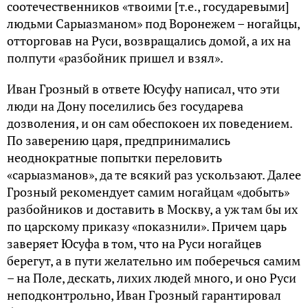
соотечественников «твоими [т.е., государевыми]
людьми Сарыазманом» под Воронежем – ногайцы,
отторговав на Руси, возвращались домой, а их на
полпути «разбойник пришел и взял».
Иван Грозный в ответе Юсуфу написал, что эти
люди на Дону поселились без государева
дозволения, и он сам обеспокоен их поведением.
По заверению царя, предпринимались
неоднократные попытки переловить
«сарыазманов», да те всякий раз ускользают. Далее
Грозный рекомендует самим ногайцам «добыть»
разбойников и доставить в Москву, а уж там бы их
по царскому приказу «показнили». Причем царь
заверяет Юсуфа в том, что на Руси ногайцев
берегут, а в пути желательно им поберечься самим
– на Поле, дескать, лихих людей много, и оно Руси
неподконтрольно, Иван Грозный гарантировал