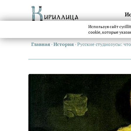
И
Используя сайт cyrill
cookie, которые указ
Главная
›
История
›
Русские студиозусы: чт