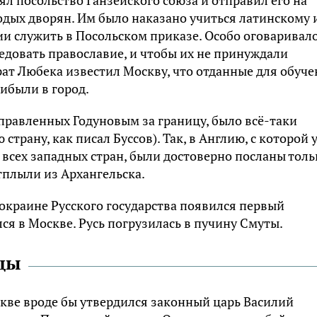
ял посольство Ганзейского союза и отправил его на
одых дворян. Им было наказано учиться латинскому 
и служить в Посольском приказе. Особо оговаривало
едовать православие, и чтобы их не принуждали
рат Любека известил Москву, что отданные для обуч
ибыли в город.
правленных Годуновым за границу, было всё-таки
трану, как писал Буссов). Так, в Англию, с которой 
всех западных стран, были достоверно посланы толь
тплыли из Архангельска.
 окраине Русского государства появился первый
ся в Москве. Русь погрузилась в пучину Смуты.
цы
Москве вроде бы утвердился законный царь Василий