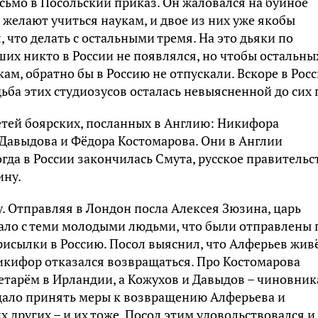
ьмо в Посольский приказ. Он жаловался на буйное
 желают учиться наукам, и двое из них уже якобы
 что делать с остальными тремя. На это дьяки по
ших никто в России не появлялся, но чтобы остальны
кам, обратно бы в Россию не отпускали. Вскоре в Рос
ьба этих студиозусов осталась невыясненной до сих 
етей боярских, посланных в Англию: Никифора
 Давыдова и Фёдора Костомарова. Они в Англии
огда в России закончилась Смута, русское правительс
ину.
у. Отправляя в Лондон посла Алексея Зюзина, царь
тало с теми молодыми людьми, что были отправлены 
присылки в Россию. Посол выяснил, что Алферьев жив
Никифор отказался возвращаться. Про Костомарова
ретарём в Ирландии, а Кожухов и Давыдов – чиновни
щало принять меры к возвращению Алферьева и
х других – и их тоже. Посол этим удовольствовался и