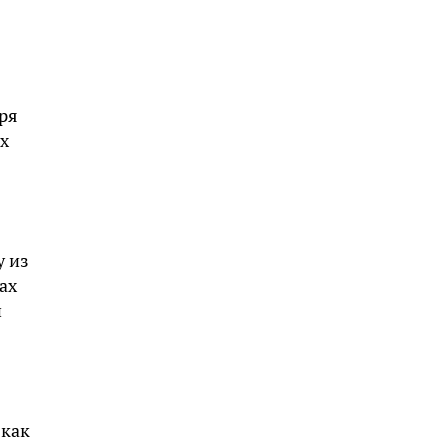
ря
х
у из
ах
и
 как