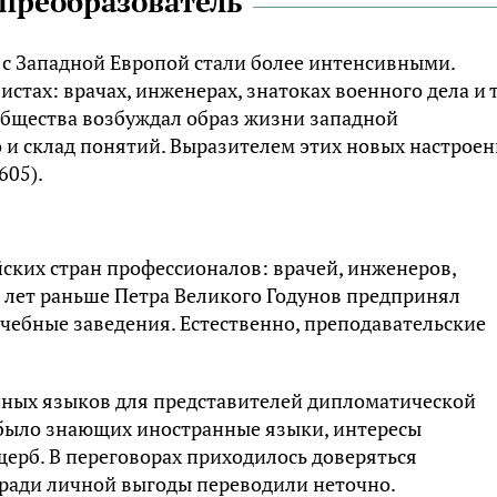
-преобразователь
и с Западной Европой стали более интенсивными.
стах: врачах, инженерах, знатоках военного дела и т
общества возбуждал образ жизни западной
о и склад понятий. Выразителем этих новых настрое
605).
ских стран профессионалов: врачей, инженеров,
м лет раньше Петра Великого Годунов предпринял
чебные заведения. Естественно, преподавательские
нных языков для представителей дипломатической
не было знающих иностранные языки, интересы
щерб. В переговорах приходилось доверяться
 ради личной выгоды переводили неточно.