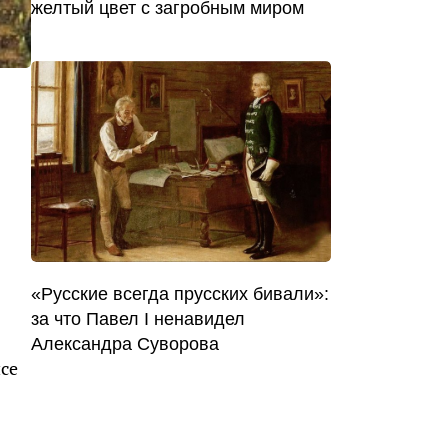
желтый цвет с загробным миром
«Русские всегда прусских бивали»:
за что Павел I ненавидел
Александра Суворова
исе