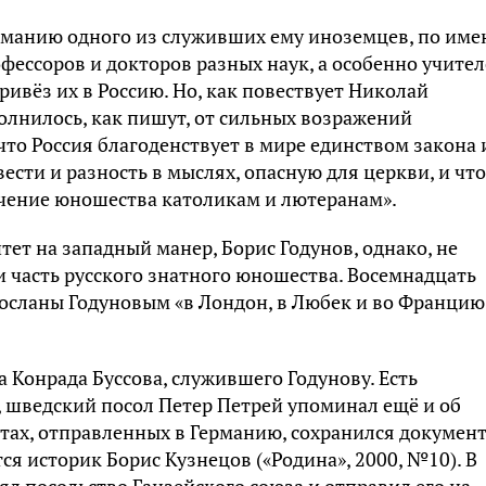
ерманию одного из служивших ему иноземцев, по име
фессоров и докторов разных наук, а особенно учите
ивёз их в Россию. Но, как повествует Николай
олнилось, как пишут, от сильных возражений
что Россия благоденствует в мире единством закона 
ести и разность в мыслях, опасную для церкви, и что
учение юношества католикам и лютеранам».
тет на западный манер, Борис Годунов, однако, не
 часть русского знатного юношества. Восемнадцать
посланы Годуновым «в Лондон, в Любек и во Францию
 Конрада Буссова, служившего Годунову. Есть
, шведский посол Петер Петрей упоминал ещё и об
нтах, отправленных в Германию, сохранился докумен
ся историк Борис Кузнецов («Родина», 2000, №10). В