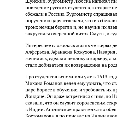
Шуйский, бургомистр Любека написал пис
поведение русских студентов, которые не
сбежали в Россию. Бургомистр спрашивал,
поручению царя отвечали, что из сбежав
троих немцы берегли и, не научив их язы
закрутился очередной виток Смуты, и суд
Интереснее сложилась жизнь четверых д
Алферьева, Афанасия Кожухова, Назария
женились, сделали неплохую карьеру, а к
стало добиваться их возвращения на род
Про студентов вспомнили уже в 1613 год
Михаил Романов велел ему узнать, что с
царе Борисе в обучение, и требовать их 
Лондоне. Он даже встретился с ним, но 
сказали, что он служит королевским сек
в Индии. Английское правительство обе
Костомарова, а по приезде из Индии двои