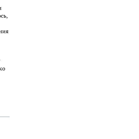
и
сь,
ения
у
ко