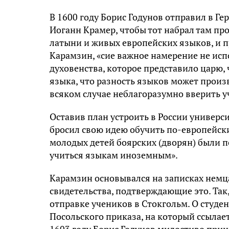
В 1600 году Борис Годунов отправил в Г
Иоганн Крамер, чтобы тот набрал там про
латыни и живых европейских языков, и пр
Карамзин, «сие важное намерение не исп
духовенства, которое представило царю, 
языка, что разность языков может произв
всяком случае неблагоразумно вверить 
Оставив план устроить в России универси
бросил свою идею обучить по-европейски
молодых детей боярских (дворян) были 
учиться языкам иноземным».
Карамзин основывался на записках немца
свидетельства, подтверждающие это. Так
отправке учеников в Стокгольм. О студе
Посольского приказа, на который ссылает