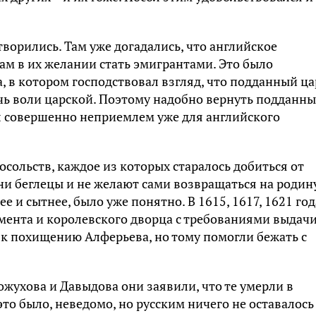
ворились. Там уже догадались, что английское
ам в их желании стать эмигрантами. Это было
, в котором господствовал взгляд, что подданный ца
чь воли царской. Поэтому надобно вернуть подданны
л совершенно неприемлем уже для английского
осольств, каждое из которых старалось добиться от
ни беглецы и не желают сами возвращаться на родин
е и сытнее, было уже понятно. В 1615, 1617, 1621 год
мента и королевского дворца с требованиями выдач
 к похищению Алферьева, но тому помогли бежать с
ожухова и Давыдова они заявили, что те умерли в
это было, неведомо, но русским ничего не оставалось