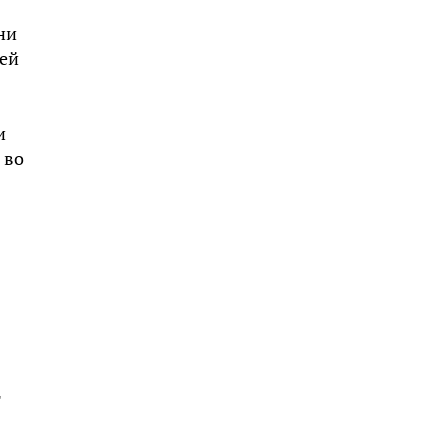
ни
лей
и
 во
т