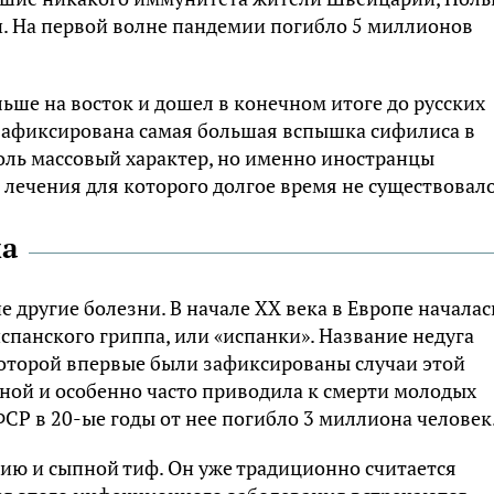
н. На первой волне пандемии погибло 5 миллионов
ьше на восток и дошел в конечном итоге до русских
 зафиксирована самая большая вспышка сифилиса в
толь массовый характер, но именно иностранцы
 лечения для которого долгое время не существовало
ха
 другие болезни. В начале XX века в Европе началас
панского гриппа, или «испанки». Название недуга
которой впервые были зафиксированы случаи этой
зной и особенно часто приводила к смерти молодых
Р в 20-ые годы от нее погибло 3 миллиона человек
ию и сыпной тиф. Он уже традиционно считается