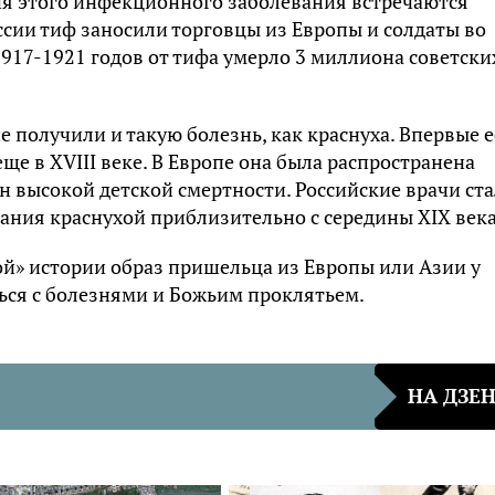
ия этого инфекционного заболевания встречаются
ссии тиф заносили торговцы из Европы и солдаты во
917-1921 годов от тифа умерло 3 миллиона советски
 получили и такую болезнь, как краснуха. Впервые е
еще в
XVIII
веке. В Европе она была распространена
н высокой детской смертности. Российские врачи ст
вания краснухой приблизительно с середины
XIX
века
ой» истории образ пришельца из Европы или Азии у
ься с болезнями и Божьим проклятьем.
НА ДЗЕ