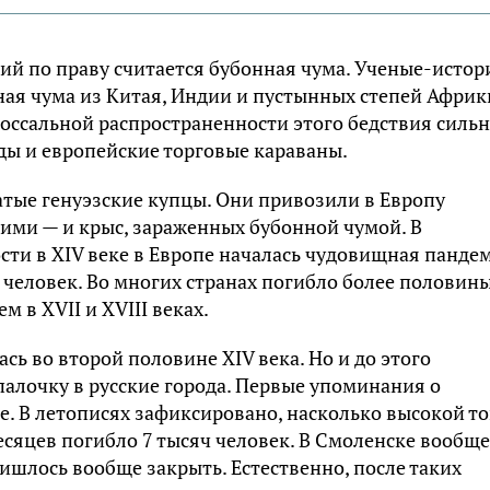
й по праву считается бубонная чума. Ученые-истор
ная чума из Китая, Индии и пустынных степей Африки
лоссальной распространенности этого бедствия силь
ды и европейские торговые караваны.
атые генуэзские купцы. Они привозили в Европу
ними — и крыс, зараженных бубонной чумой. В
ости в
XIV
веке в Европе началась чудовищная панде
 человек. Во многих странах погибло более половин
тем в
XVII
и
XVIII
веках.
ась во второй половине
XIV
века. Но и до этого
палочку в русские города. Первые упоминания о
е. В летописях зафиксировано, насколько высокой то
есяцев погибло 7 тысяч человек. В Смоленске вообще
ишлось вообще закрыть. Естественно, после таких