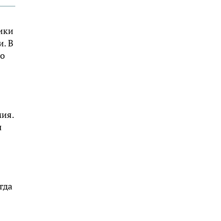
ики
. В
но
мия.
ы
гда