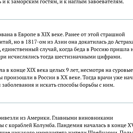
 и к заморским гостям, и к наглым завоевателям.
вана в Европе в
XIX
веке. Ранее от этой страшной
итай, но в 1817-ом из Азии она докатилась до Астрах
 единственный случай, когда беда в Россию пришла 
тери исчислялись тогда шестизначными цифрами.
ла в конце
XIX
века целых 9 лет, несмотря на суровые
 произошли в России в XX веке. Тогда врачи уже на
заболевания и искать способы борьбы с ним.
привезли из Америки. Главными виновниками
ы с кораблей
Колумба
. Пандемия началась в конце X
евшие никакого иммунитета жители Швейцарии, Поль