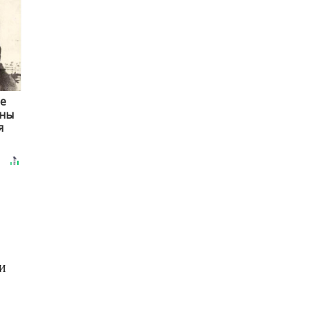
ле
йны
я
МИ