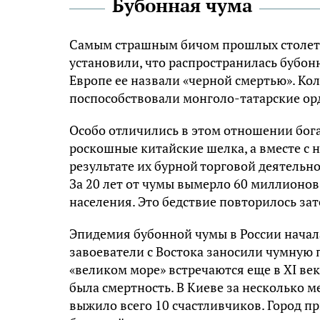
Бубонная чума
Самым страшным бичом прошлых столети
установили, что распространилась бубон
Европе ее назвали «черной смертью». Ко
поспособствовали монголо-татарские ор
Особо отличились в этом отношении бог
роскошные китайские шелка, а вместе с 
результате их бурной торговой деятельн
За 20 лет от чумы вымерло 60 миллионов
населения. Это бедствие повторилось за
Эпидемия бубонной чумы в России начал
завоеватели с Востока заносили чумную 
«великом море» встречаются еще в XI век
была смертность. В Киеве за несколько м
выжило всего 10 счастливчиков. Город пр