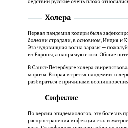
бедствий русские очень плохо относились
Холера
Первая пандемия холеры была зафиксиро
болезни страдали, в основном, Индия и К
Эта чудовищная волна заразы — пожалуй,
из Европы, а напрямую с юга. Общие по
В Санкт-Петербурге холера свирепствова
морозы. Вторая и третья пандемии холеры
разбираться с причинами возникновения 
Сифилис
По версии эпидемиологов, эту болезнь 
распространения инфекции стали матрос
века. От сифилиса массово гибли не им