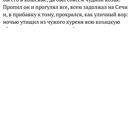
Пропил он и прогулял все, всем задолжал на Сечи
и, в прибавку к тому, прокрался, как уличный вор:
ночью утащил из чужого куреня всю козацкую
сбрую и заложил шинкарю. За такое позорное
дело привязали его на базаре к столбу и положили
возле дубину, чтобы всякий по мере сил своих
отвесил ему по удару. Но не нашлось такого из
всех запорожцев, кто бы поднял на него дубину,
помня прежние его заслуги. Таков был козак
Мосий Шило.».
Казачья рада
Запорожская Сечь — уникальное явление. Ни в
одной стране мира не существовало похожего
государственного и военного объединения.
Беглый люд, селившийся в низовьях Днепра, на