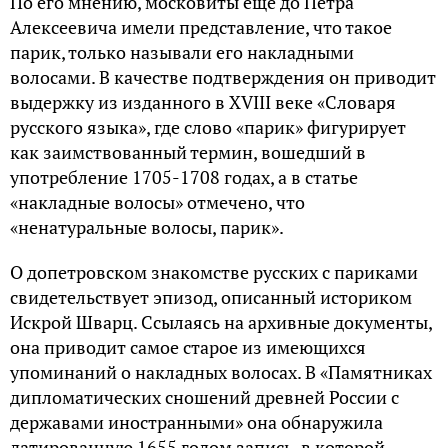
По его мнению, московиты ещё до Петра
Алексеевича имели представление, что такое
парик, только называли его накладными
волосами. В качестве подтверждения он приводит
выдержку из изданного в XVIII веке «Словаря
русского языка», где слово «парик» фигурирует
как заимствованный термин, вошедший в
употребление 1705-1708 годах, а в статье
«накладные волосы» отмечено, что
«ненатуральные волосы, парик».
О допетровском знакомстве русских с париками
свидетельствует эпизод, описанный историком
Искрой Шварц. Ссылаясь на архивные документы,
она приводит самое старое из имеющихся
упоминаний о накладных волосах. В «Памятниках
дипломатических сношений древней России с
державами иностранными» она обнаружила
датированную 1655 годом запись, в которой