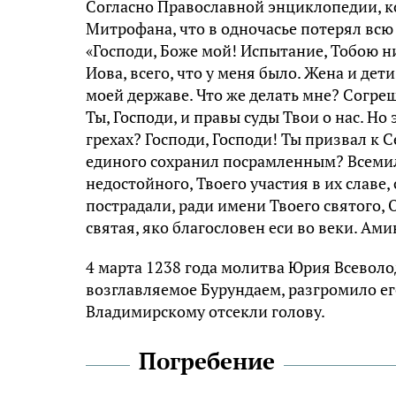
Согласно Православной энциклопедии, к
Митрофана, что в одночасье потерял всю 
«Господи, Боже мой! Испытание, Тобою н
Иова, всего, что у меня было. Жена и де
моей державе. Что же делать мне? Согре
Ты, Господи, и правы суды Твои о нас. Н
грехах? Господи, Господи! Ты призвал к 
единого сохранил посрамленным? Всемил
недостойного, Твоего участия в их славе,
пострадали, ради имени Твоего святого, О
святая, яко благословен еси во веки. Ами
4 марта 1238 года молитва Юрия Всеволо
возглавляемое Бурундаем, разгромило его
Владимирскому отсекли голову.
Погребение