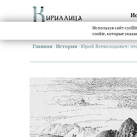
И
Используя сайт cyrill
cookie, которые указ
Главная
›
История
›
Юрий Всеволодович: чт