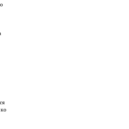
ло
а
ся
яко