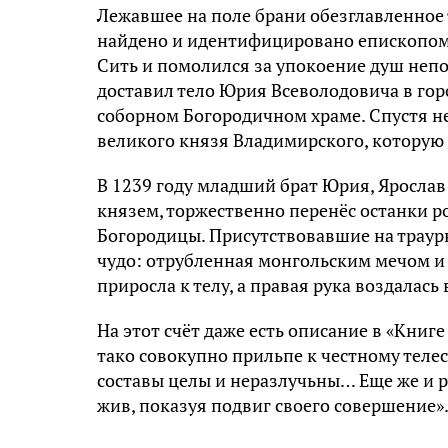
Лежавшее на поле брани обезглавленное
найдено и идентифицировано епископом 
Сить и помолился за упокоение душ неп
доставил тело Юрия Всеволодовича в горо
соборном Богородичном храме. Спустя н
великого князя Владимирского, которую 
В 1239 году младший брат Юрия, Яросла
князем, торжественно перенёс останки р
Богородицы. Присутствовавшие на траур
чудо: отрубленная монгольским мечом и
приросла к телу, а правая рука воздалась 
На этот счёт даже есть описание в «Книг
тако совокупно прильпе к честному телеси
составы целы и неразлучьны… Еще же и р
жив, показуя подвиг своего совершение»