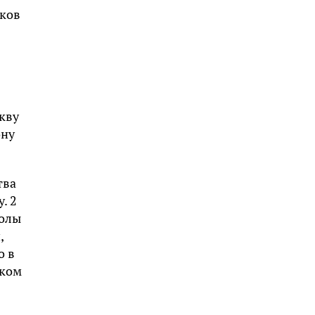
иков
кву
ону
тва
. 2
голы
,
о в
ском