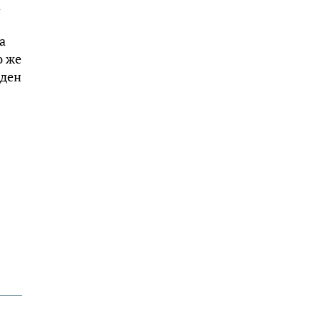
а
а
ю же
еден