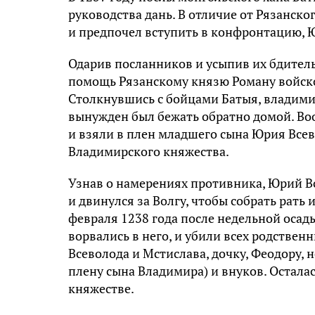
руководства дань. В отличие от Рязанско
и предпочел вступить в конфронтацию, Ю
Одарив посланников и усыпив их бдител
помощь Рязанскому князю Роману войско
Столкнувшись с бойцами Батыя, владими
вынужден был бежать обратно домой. В
и взяли в плен младшего сына Юрия Всев
Владимирского княжества.
Узнав о намерениях противника, Юрий Вс
и двинулся за Волгу, чтобы собрать рать 
февраля 1238 года после недельной осад
ворвались в него, и убили всех родствен
Всеволода и Мстислава, дочку, Феодору,
плену сына Владимира) и внуков. Остала
княжестве.