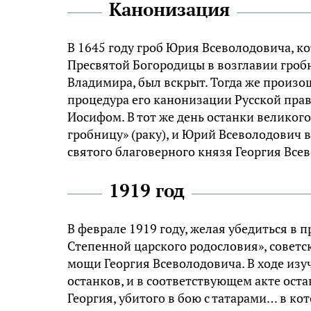
Канонизация
В 1645 году гроб Юрия Всеволодовича, к
Пресвятой Богородицы в возглавии гробн
Владимира, был вскрыт. Тогда же произо
процедура его канонизации Русской пра
Иосифом. В тот же день останки велико
гробницу» (раку), и Юрий Всеволодович
святого благоверного князя Георгия Все
1919 год
В феврале 1919 году, желая убедиться в
Степенной царского родословия», советс
мощи Георгия Всеволодовича. В ходе из
останков, и в соответствующем акте оста
Георгия, убитого в бою с татарами… в ко