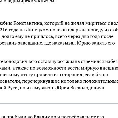
им Владимирским князем.
юбию Константина, который не желал мириться с во
1216 года на Липецком поле он одержал победу и ото
 долго ему не пришлось, всего через два года после
оставив завещание, где наказывал Юрию занять его
севолодович всю оставшуюся жизнь стремился избег
ками, а также по возможности вести мирную внешн
ческому итогу привели его старания, если бы на
воеватели, перечеркнувшие не только положительны
ей Руси, но и саму жизнь Юрия Всеволодовича.
тыя прибыли во Владимир и потребовали от его