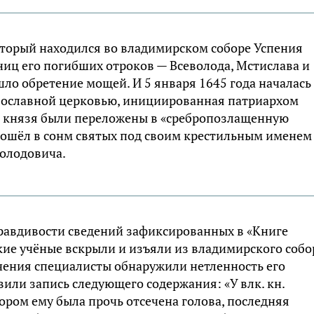
оторый находился во владимирском соборе Успения
иц его погибших отроков — Всеволода, Мстислава и
шло обретение мощей. И 5 января 1645 года началась
вославной церковью, инициированная патриархом
го князя были переложены в «сребропозлащенную
 вошёл в сонм святых под своим крестильным именем
володовича.
 правдивости сведений зафиксированных в «Книге
кие учёные вскрыли и изъяли из владимирского собо
учения специалисты обнаружили нетленность его
вили запись следующего содержания: «У влк. кн.
тором ему была прочь отсечена голова, последняя