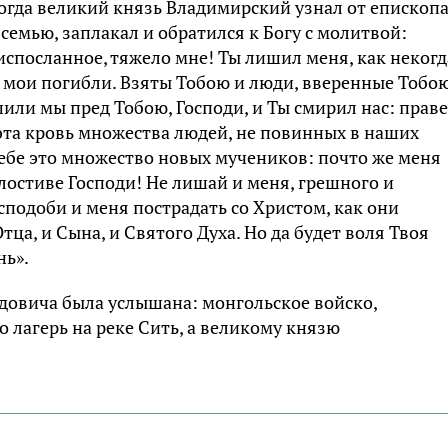
огда великий князь Владимирский узнал от епископ
семью, заплакал и обратился к Богу с молитвой:
испосланное, тяжело мне! Ты лишил меня, как некогд
ти мои погибли. Взяты Тобою и люди, вверенные Тобо
шили мы пред Тобою, Господи, и Ты смирил нас: прав
о эта кровь множества людей, не повинных в наших
Себе это множество новых мучеников: почто же меня
остиве Господи! Не лишай и меня, грешного и
 сподоби и меня пострадать со Христом, как они
тца, и Сына, и Святого Духа. Но да будет воля Твоя
нь».
довича была услышана: монгольское войско,
 лагерь на реке Сить, а великому князю