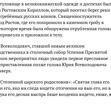
 туловище в великокняжеской одежде и доспехах бы
Ростовским Кириллом, который посетил берег реки
огребённых русских воинов. Священнослужитель
д Ростов, где его похоронили в каменном гробу в
екоторое время была обнаружена отрубленная голов
привезли и приложили к телу.
в Всеволодович, ставший новым великим
одственника в столичный собор Успения Пресвятой
ном мероприятии люди увидели первое преславное
 приставленная позже голова Юрия Всеволодовича
вверх.
е Степенной царского родословия»: «Святая глава его
 его, яко ни следа видети отсечения на выи его, но в
ука его десная выспрь бяше воздеяна видети, еюже, 
.