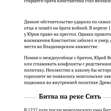
старшего брата Константина стал велик
Данное обстоятельство ударило по самол
отца и пошёл на брата войной. В апреле 
у Юрия право на престол. Однако править
вокняжения Константин заболел и умер, 
место во Владимирском княжестве.
Помня о междоусобице с братом, Юрий В
или сглаживать конфликты с родственни
политику. Неизвестно к какому бы истори
горизонте не появились монгольские за
подвижки во внутренней политике Древн
Битва на реке Сить
В 1237 году послы монгольского хана Ба