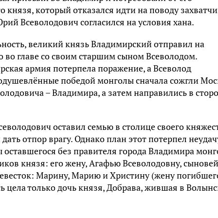
го князя, который отказался идти на поводу захватч
рий Всеволодович согласился на условия хана.
ьность, великий князь Владимирский отправил на
 во главе со своим старшим сыном Всеволодом.
рская армия потерпела поражение, а Всеволод
оодушевлённые победой монголы сначала сожгли Мос
олодовича – Владимира, а затем направились в стор
еволодович оставил семью в столице своего княжес
и дать отпор врагу. Однако план этот потерпел неудачу
ы оставшегося без правителя города Владимира мон
ников князя: его жену, Агафью Всеволодовну, сыновей
 невесток: Марину, Марию и Христину (жену погибшег
сь цела только дочь князя, Добрава, жившая в Волын