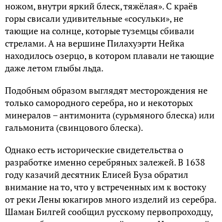
ножом, внутри яркий блеск, тяжёлая». С краёв
горы свисали удивительные «сосульки», не
тающие на солнце, которые туземцы сбивали
стрелами. А на вершине Пилахуэрти Нейка
находилось озерцо, в котором плавали не тающие
даже летом глыбы льда.
Подобным образом выглядят месторождения не
только самородного серебра, но и некоторых
минералов – антимонита (сурьмяного блеска) или
гальмонита (свинцового блеска).
Однако есть исторические свидетельства о
разработке именно серебряных залежей. В 1638
году казачий десятник Елисей Буза обратил
внимание на то, что у встреченных им к востоку
от реки Лены юкагиров много изделий из серебра.
Шаман Билгей сообщил русскому первопроходцу,