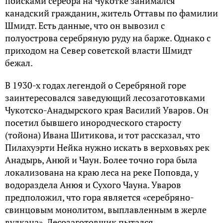
поисками серебра на Чукотке занимался
канадский гражданин, житель Оттавы по фамилии
Шмидт. Есть данные, что он вывозил с
полуострова серебряную руду на барже. Однако с
приходом на Север советской власти Шмидт
бежал.
В 1930-х годах легендой о Серебряной горе
заинтересовался заведующий лесозаготовками
Чукотско-Анадырского края Василий Уваров. Он
посетил бывшего инородческого старосту
(тойона) Ивана Шитикова, и тот рассказал, что
Пилахуэрти Нейка нужно искать в верховьях рек
Анадырь, Анюй и Чаун. Более точно гора была
локализована на краю леса на реке Поповда, у
водораздела Анюя и Сухого Чауна. Уваров
предположил, что гора является «серебряно-
свинцовым монолитом, выплавленным в жерле
вулкана». Лесозаготовщик пытался