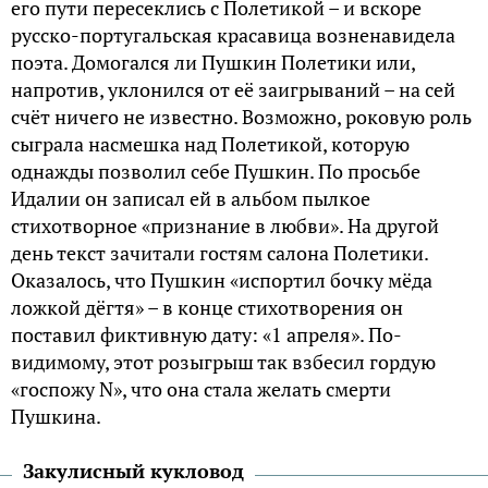
его пути пересеклись с Полетикой – и вскоре
русско-португальская красавица возненавидела
поэта. Домогался ли Пушкин Полетики или,
напротив, уклонился от её заигрываний – на сей
счёт ничего не известно. Возможно, роковую роль
сыграла насмешка над Полетикой, которую
однажды позволил себе Пушкин. По просьбе
Идалии он записал ей в альбом пылкое
стихотворное «признание в любви». На другой
день текст зачитали гостям салона Полетики.
Оказалось, что Пушкин «испортил бочку мёда
ложкой дёгтя» – в конце стихотворения он
поставил фиктивную дату: «1 апреля». По-
видимому, этот розыгрыш так взбесил гордую
«госпожу N», что она стала желать смерти
Пушкина.
Закулисный кукловод