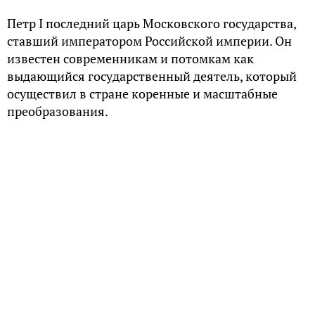
Петр I последний царь Московского государства,
ставший императором Российской империи. Он
известен современникам и потомкам как
выдающийся государственный деятель, который
осуществил в стране коренные и масштабные
преобразования.
Царь-реформатор cмог навязать свою волю
русскому народу. Был сломан традиционный уклад
жизни дворян, городского населения,
укоренились на русской почве иностранные
порядки, церковь была в огромной степени
подчинена государству. В осуществлении
подобных грандиозных мероприятий, и за такой
короткий промежуток времени, важную роль
сыграла не только харизматическая личность