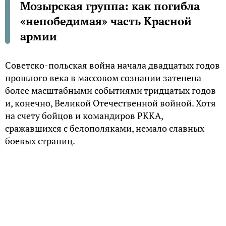
Мозырская группа: как погибла
«непобедимая» часть Красной
армии
Советско-польская война начала двадцатых годов
прошлого века в массовом сознании затенена
более масштабными событиями тридцатых годов
и, конечно, Великой Отечественной войной. Хотя
на счету бойцов и командиров РККА,
сражавшихся с белополяками, немало славных
боевых страниц.
Военная необходимость
Майское наступление советских войск против
поляков в 1920 году провалилось, в том числе из-
за недостатков в управлении войсками. В итоге