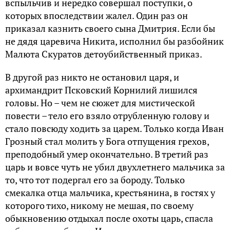
вспыльчив и нередко совершал поступки, о
которых впоследствии жалел. Один раз он
приказал казнить своего сына Дмитрия. Если бы
не дядя царевича Никита, исполнил бы разбойник
Малюта Скуратов детоубийственный приказ.
В другой раз никто не остановил царя, и
архимандрит Псковский Корнилий лишился
головы. Но – чем не сюжет для мистической
повести – тело его взяло отрубленную голову и
стало повсюду ходить за царем. Только когда Иван
Грозный стал молить у Бога отпущения грехов,
преподобный умер окончательно. В третий раз
царь и вовсе чуть не убил двухлетнего мальчика за
то, что тот подергал его за бороду. Только
смекалка отца мальчика, крестьянина, в гостях у
которого тихо, никому не мешая, по своему
обыкновению отдыхал после охоты царь, спасла