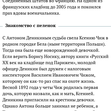
Соединенных Штатов во Францию. На одном из
французских кладбищ до 2005 года и покоился
прах вдовы военачальника.
Знакомство с пеленок
С Антоном Деникиным судьба свела Ксению Чиж в
родном городке Бела (ныне территория Польши).
Тогда она была еще новорожденной девочкой.
Если верить Борису Носику, автору книги «Русский
ХХ век на кладбище под Парижем», молодой
офицер Деникин был дружен с налоговым
инспектором Василием Ивановичем Чижом,
которому он как-то раз спас на охоте жизнь.
Весной 1892 года у четы Чиж родилась первая
дочь, которую назвали, как и мать, Ксенией.
Деникина пригласили на крестины девочки.
Однако Антона больше занимал не ребенок, а