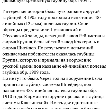
дюймовую крепостную гаубицу обр. 1909 г.
Интересная история была чуть раньше с другой
гаубицей. В 1905 году проходили испытания 48-
линейных (122-мм) полевых гаубиц. Свои
образцы предоставили Путиловский и
Обуховский заводы, немецкий завод Рейнметал и
фирма Круппа, бельгийский завод Коккериль и
фирма Шнейдер. По результатам испытаний
ожидаемым победителем оказалась гаубицы
Круппа, которую и приняли на вооружение
русской армии под название 48-линейная полевая
гаубица обр. 1909 года.
Но не тут то было. Через год на вооружение была
принята и гаубицы системы Шнейдера, под
названием 48-линейная полевая гаубица обр.
1910 года. В армии это орудие прозвали «гаубица
системы Кшесинской». Иметь две однотипные
гаубицы не было смысла, это создавало больше