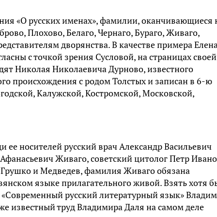
ания «О русских именах», фамилии, оканчивающиеся 
оброво, Плохово, Белаго, Чернаго, Бураго, Живаго,
редставителям дворянства. В качестве примера Елен
ласны с точкой зрения Сусловой, на страницах своей
дят Николая Николаевича Дурново, известного
ого происхождения с родом Толстых и записан в 6-ю
годской, Калужской, Костромской, Московской,
и ее носителей русский врач Александр Васильевич
Афанасьевич Живаго, советский цитолог Петр Иван
 Грушко и Медведев, фамилия Живаго обязана
вянском языке прилагательного живой. Взять хотя б
е «Современный русский литературный язык» Влади
же известный труд Владимира Даля на самом деле