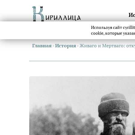
И
Используя сайт cyrill
cookie, которые указ
Главная
›
История
›
Живаго и Мертваго: отк