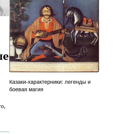
ые
Казаки-характерники: легенды и
боевая магия
о,