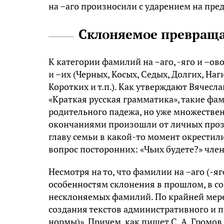
на –аго произносили с ударением на предп
Склоняемое превраща
К категории фамилий на –аго, -яго и –о
и –их (Черных, Косых, Седых, Долгих, Наг
Коротких и т.п.). Как утверждают Вячесл
«Краткая русская грамматика», такие ф
родительного падежа, но уже множестве
окончаниями произошли от личных прозв
главу семьи в какой-то момент окрестил
вопрос посторонних: «Чьих будете?» член
Несмотря на то, что фамилии на –аго (-яг
особенностям склонения в прошлом, в с
несклоняемых фамилий. По крайней мере,
создания текстов административного и п
нормы)». Причем, как пишет С. А. Громов