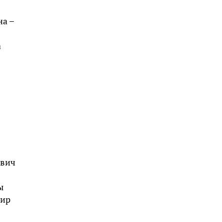
на –
а
ович
ы
мир