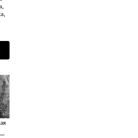
а,
а,
Н
ьзя
 —