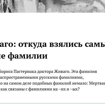
го: откуда взялись сам
ие фамилии
Бориса Пастернака доктора Живаго. Эта фамилия
 распространенными русскими фамилиями,
о на самом деле подобных фамилий немало: Мертваг
и как связаны с фамилиями на –их и –ых?