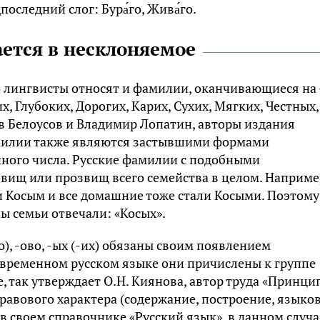
оследний слог: Бура́го, Жива́го.
ется в несклоняемое
во лингвисты относят и фамилии, оканчивающиеся на
их, Глубоких, Дорогих, Карих, Сухих, Мягких, Честных,
ав Белоусов и Владимир Лопатин, авторы издания
амилии также являются застывшими формами
нного числа. Русские фамилии с подобными
ищ или прозвищ всего семейства в целом. Наприме
и Косым и все домашние тоже стали Косыми. Поэтому
ы семьи отвечали: «Косых».
о), -ово, -ых (-их) обязаны своим появлением
овременном русском языке они причислены к группе
 так утверждает О.Н. Киянова, автор труда «Принци
равового характера (содержание, построение, языко
 в своем справочнике «Русский язык», в данном случа