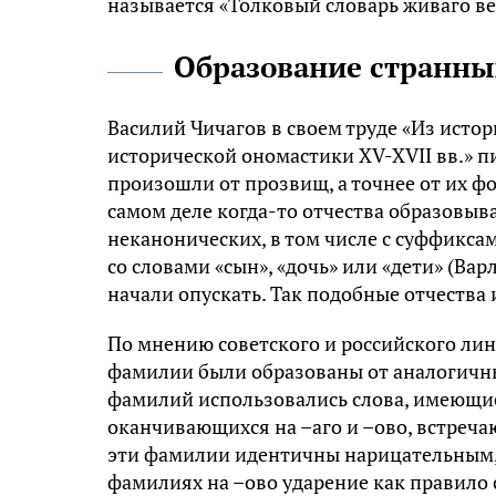
называется «Толковый словарь живаго ве
Образование странн
Василий Чичагов в своем труде «Из исто
исторической ономастики XV-XVII вв.» пи
произошли от прозвищ, а точнее от их ф
самом деле когда-то отчества образовыва
неканонических, в том числе с суффиксам
со словами «сын», «дочь» или «дети» (Ва
начали опускать. Так подобные отчества
По мнению советского и российского ли
фамилии были образованы от аналогичны
фамилий использовались слова, имеющие
оканчивающихся на –аго и –ово, встречают
эти фамилии идентичны нарицательным, 
фамилиях на –ово ударение как правило с