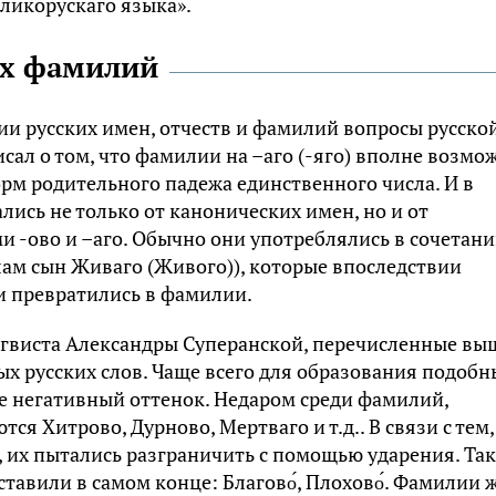
ликорускаго языка».
ых фамилий
рии русских имен, отчеств и фамилий вопросы русско
сал о том, что фамилии на –аго (-яго) вполне возмо
орм родительного падежа единственного числа. И в
лись не только от канонических имен, но и от
и -ово и –аго. Обычно они употреблялись в сочетан
рлам сын Живаго (Живого)), которые впоследствии
 и превратились в фамилии.
нгвиста Александры Суперанской, перечисленные вы
х русских слов. Чаще всего для образования подобн
 негативный оттенок. Недаром среди фамилий,
ся Хитрово, Дурново, Мертваго и т.д.. В связи с тем,
их пытались разграничить с помощью ударения. Так,
тавили в самом конце: Благово́, Плохово́. Фамилии 