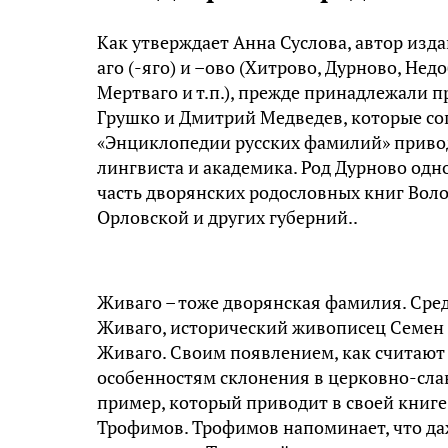
Как утверждает Анна Суслова, автор изд
аго (-яго) и –ово (Хитрово, Дурново, Нед
Мертваго и т.п.), прежде принадлежали п
Грушко и Дмитрий Медведев, которые сог
«Энциклопедии русских фамилий» приво
лингвиста и академика. Род Дурново одн
часть дворянских родословных книг Воло
Орловской и других губерний..
Живаго – тоже дворянская фамилия. Сред
Живаго, исторический живописец Семен 
Живаго. Своим появлением, как считают
особенностям склонения в церковно-сла
пример, который приводит в своей книг
Трофимов. Трофимов напоминает, что да