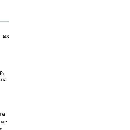
 –ых
р,
 на
пы
вые
е