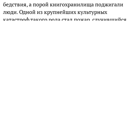
бедствия, а порой книгохранилища поджигали
люди. Одной из крупнейших культурных
катастроф такого рода стал пожар, случившийся
14-15 февраля 1988 года в Библиотеке Академии
наук (БАН) СССР. Несмотря на то, что потери
оказались огромными, причины возгорания до
сих пор остаются невыясненными.
Библиотечные беды
Как известно, знаменитая Александрийская
библиотека тоже пережила сильный пожар, в
результате которого были навсегда утеряны труды
многих античных авторов. Случилось это
прискорбное для мировой культуры событие в
результате военных действий 48-47 годов до
нашей эры, когда древнеримский полководец
Юлий Цезарь вмешался в династическое