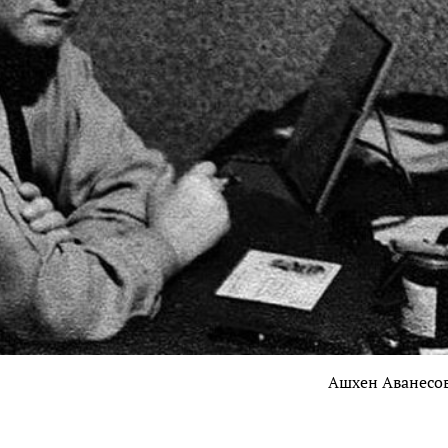
Ашхен Аванесо