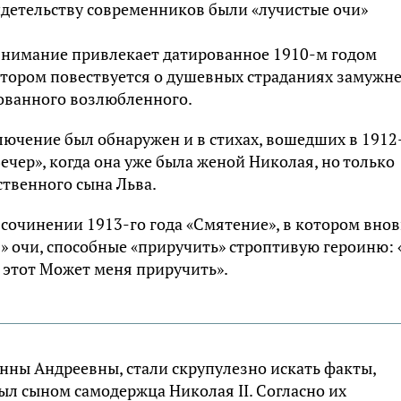
видетельству современников были «лучистые очи»
 внимание привлекает датированное 1910-м годом
отором повествуется о душевных страданиях замужн
нованного возлюбленного.
ючение был обнаружен и в стихах, вошедших в 1912
чер», когда она уже была женой Николая, но только
ственного сына Льва.
сочинении 1913-го года «Смятение», в котором внов
» очи, способные «приручить» строптивую героиню: 
: этот Может меня приручить».
нны Андреевны, стали скрупулезно искать факты,
ыл сыном самодержца Николая II. Согласно их