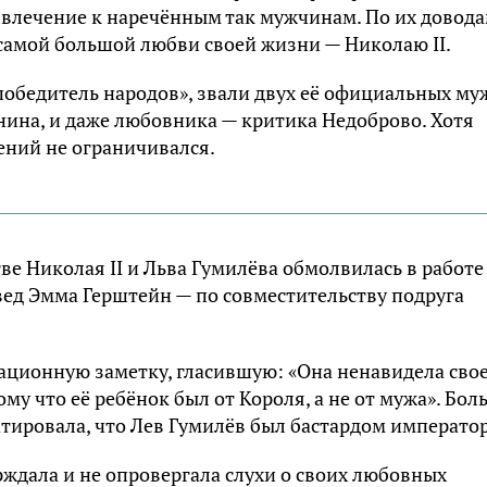
 влечение к наречённым так мужчинам. По их довода
 самой большой любви своей жизни — Николаю II.
бедитель народов», звали двух её официальных му
нина, и даже любовника — критика Недоброво. Хотя
ений не ограничивался.
е Николая II и Льва Гумилёва обмолвилась в работе
вед Эмма Герштейн — по совместительству подруга
ационную заметку, гласившую: «Она ненавидела сво
му что её ребёнок был от Короля, а не от мужа». Бол
атировала, что Лев Гумилёв был бастардом император
ждала и не опровергала слухи о своих любовных