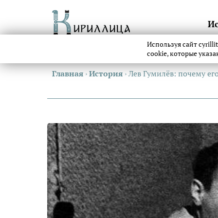
И
Используя сайт cyrill
cookie, которые указ
Главная
›
История
›
Лев Гумилёв: почему ег