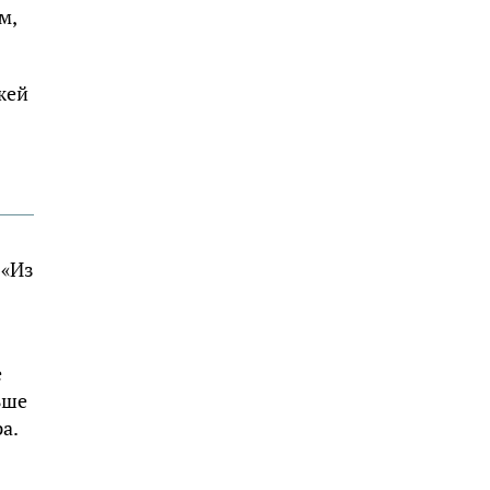
м,
жей
 «Из
е
ьше
а.