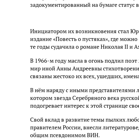
задокументированный на бумаге статус в 
Инициатором их возникновения стал Юр
издание «Повесть о пустяках«, где можно
те годы судачила о романе Николая II и 
В 1966-м году масла в огонь подлил поэ
мир иной Анны Андреевны стихотворени
связаны жестоко их всех, ушедших, имен
В нём наряду с иными представителями ли
котором звезда Серебряного века русско
подогревает интерес к этой странице св
Свой вклад в развитие темы пылких лю
правителем России, внесли литературове
общим псевдонимом ВИН.