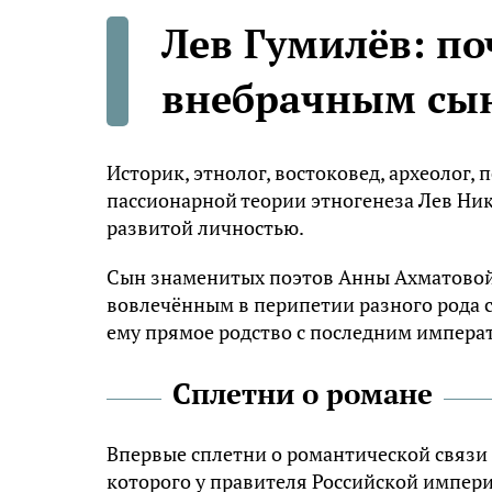
Лев Гумилёв: по
внебрачным сын
Историк, этнолог, востоковед, археолог,
пассионарной теории этногенеза Лев Ни
развитой личностью.
Сын знаменитых поэтов Анны Ахматовой 
вовлечённым в перипетии разного рода 
ему прямое родство с последним импера
Сплетни о романе
Впервые сплетни о романтической связи 
которого у правителя Российской импер