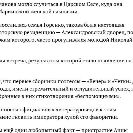
нова могло случиться в Царском Селе, куда она
в Мариинской женской гимназии.
поселилась семья Горенко, такова была настоящая
аторскую резиденцию — Александровский дворец, п
кам которого, часто прогуливался молодой Николай
я встреча, результатом которой стало появление на
 что первые сборники поэтессы — «Вечер» и «Четки»,
 годы, имели стремительный и оглушительный успех, 
бранные в них стихотворения «беспомощными».
онности официальных литературоведов к этим
ние гневить императора хулой его фаворитки.
м ещё один любопытный факт — пристрастие Анны