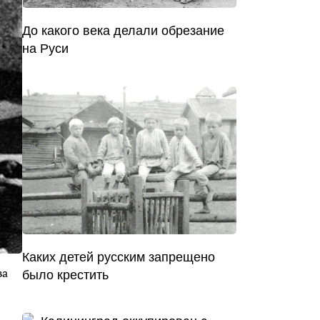
До какого века делали обрезание
на Руси
Каких детей русским запрещено
ва
было крестить