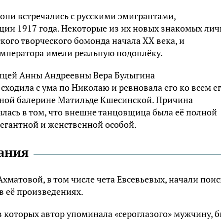
 они встречались с русскими эмигрантами,
ии 1917 года. Некоторые из их новых знакомых лич
кого творческого бомонда начала XX века, и
 императора имели реальную подоплёку.
ицей Анны Андреевны Вера Булыгина
сходила с ума по Николаю и ревновала его ко всем е
тной балерине Матильде Кшесинской. Причина
лась в том, что внешне танцовщица была её полной
гантной и женственной особой.
ания
хматовой, в том числе чета Евсевьевых, начали поис
в её произведениях.
в которых автор упоминала «сероглазого» мужчину, 