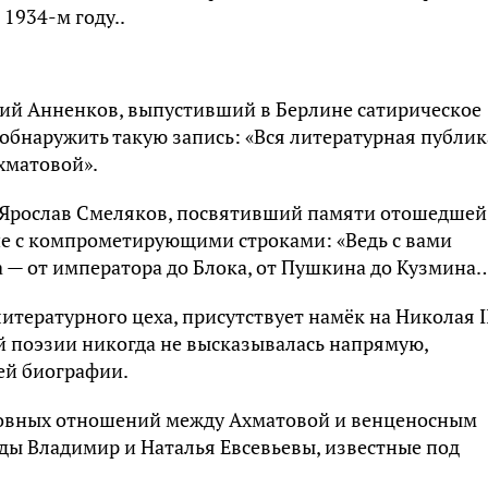
1934-м году..
ий Анненков, выпустивший в Берлине сатирическое
 обнаружить такую запись: «Вся литературная публик
Ахматовой».
т Ярослав Смеляков, посвятивший памяти отошедшей
е с компрометирующими строками: «Ведь с вами
а — от императора до Блока, от Пушкина до Кузмина…
тературного цеха, присутствует намёк на Николая II
й поэзии никогда не высказывалась напрямую,
оей биографии.
бовных отношений между Ахматовой и венценосным
ды Владимир и Наталья Евсевьевы, известные под