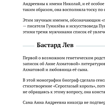
Андреевны к имени Николай, и её особое
таким образом, она восполняла тоску по
Этим звучным именем, обозначающим «по
— писателя Гумилёва и искусствоведа Пу
этими тремя мужчинами список её увлеч
Бастард Лев
Первой о возможном генетическом родств
записок об Анне Ахматовой» литературо
Ахматовой и любовница её сына.
В этой монографии биограф сделала сенс
стихотворение «Сероглазый король», пото
не обращаясь к этому вопросу, она конст
Сама Анна Андреевна никогда не подтвер