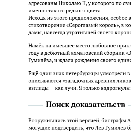
адресованы Николаю II, у которого по с
именно такого редкого цвета.
Исходя из этого предположения, особое
стихотворение «Сероглазый король», в к
дамы, навсегда утратившей своего коро
Намёк на имевшее место любовное прикл
году в дебютный ахматовский сборник «Ве
Гумилёва, и ждала рождения своего един
Ещё один знак петербуржцы усмотрели в 
описываются «загадочных древних ликов
взгляды — как лучи. Я только вздрогнула
Поиск доказательств
Вооружившись этой версией, биографы А
могущие подтвердить, что Лев Гумилёв б