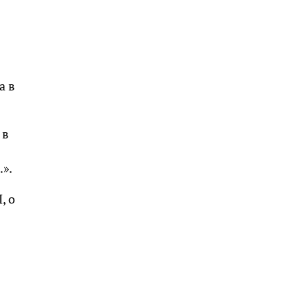
а в
 в
».
, о