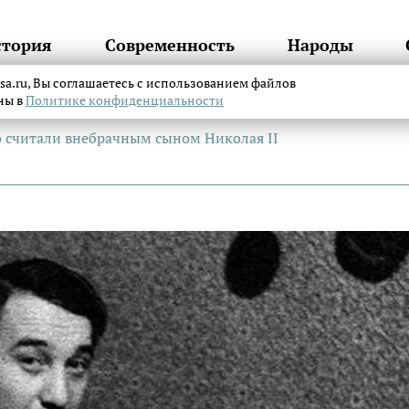
стория
Современность
Народы
itsa.ru, Вы соглашаетесь с использованием файлов
аны в
Политике конфиденциальности
о считали внебрачным сыном Николая II