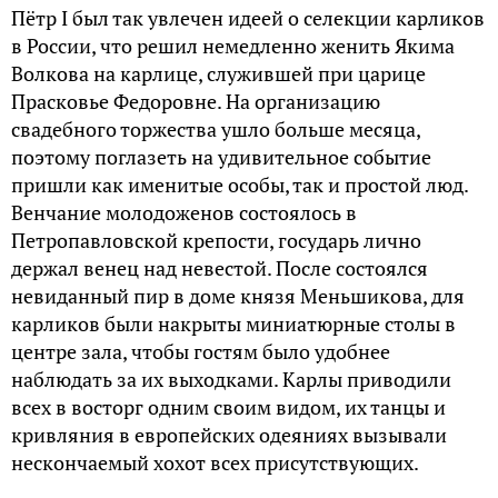
Пётр I был так увлечен идеей о селекции карликов
в России, что решил немедленно женить Якима
Волкова на карлице, служившей при царице
Прасковье Федоровне. На организацию
свадебного торжества ушло больше месяца,
поэтому поглазеть на удивительное событие
пришли как именитые особы, так и простой люд.
Венчание молодоженов состоялось в
Петропавловской крепости, государь лично
держал венец над невестой. После состоялся
невиданный пир в доме князя Меньшикова, для
карликов были накрыты миниатюрные столы в
центре зала, чтобы гостям было удобнее
наблюдать за их выходками. Карлы приводили
всех в восторг одним своим видом, их танцы и
кривляния в европейских одеяниях вызывали
нескончаемый хохот всех присутствующих.