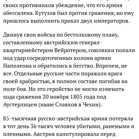
своих противников убеждение, что его армия
обессилена. Кутузов был против сражения, но ему
пришлось выполнить приказ двух императоров.
Двинув свои войска по бестолковому плану,
составленному австрийским генерал-
квартирмейстером Вейротером, союзники попали
под удар сосредоточенных колонн армии
Наполеона и обратились в бегство. Впрочем, не
все. Отдельные русские части поражали врага
своей храбростью, в полном составе погибая на
поле боя. Но это геройство не могло изменить
хода сражения 20 ноября 1805 года под
Аустерлицем (ныне Славков в Чехии).
85-тысячная русско-австрийская армия потеряла
в тот день 36 тысяч человек убитыми, ранеными и
пленными. Австрия капитулировала перед