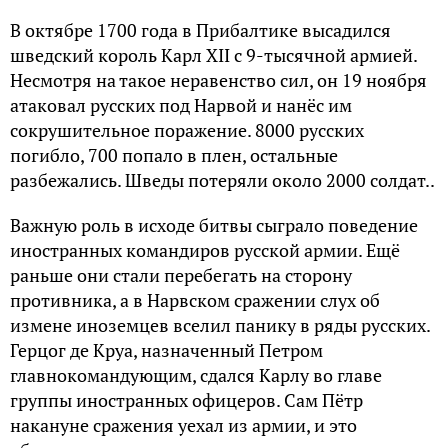
В октябре 1700 года в Прибалтике высадился
шведский король Карл XII с 9-тысячной армией.
Несмотря на такое неравенство сил, он 19 ноября
атаковал русских под Нарвой и нанёс им
сокрушительное поражение. 8000 русских
погибло, 700 попало в плен, остальные
разбежались. Шведы потеряли около 2000 солдат..
Важную роль в исходе битвы сыграло поведение
иностранных командиров русской армии. Ещё
раньше они стали перебегать на сторону
противника, а в Нарвском сражении слух об
измене иноземцев вселил панику в ряды русских.
Герцог де Круа, назначенный Петром
главнокомандующим, сдался Карлу во главе
группы иностранных офицеров. Сам Пётр
накануне сражения уехал из армии, и это