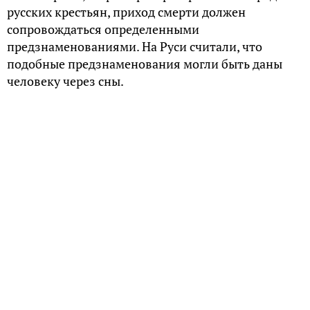
русских крестьян, приход смерти должен
сопровождаться определенными
предзнаменованиями. На Руси считали, что
подобные предзнаменования могли быть даны
человеку через сны.
Покойники
Как утверждает Константин Логинов, автор
издания «Семейные обряды и верования русских
Заонежья», чаще всего смерть предвещало
появление во сне покойника, так как любые
контакты с миром мертвых считались
нежелательными и вредными. Но при этом было
важно, какие именно действия совершает
усопший. Особенно опасными, согласно
представлениям русских, являлись сновидения, в
которых покойник звал спящего с собой.