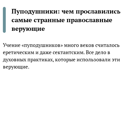
Пуподушники: чем прославились
самые странные православные
верующие
Учение «пуподушников» много веков считалось
еретическим и даже сектантским. Все дело в
духовных практиках, которые использовали эти
верующие.
Византийские корни
На самом деле прозвище, данное им
недоброжелателями, пуподушники не
признавали. Они являлись приверженцами
исихазма – особого вида монашества, когда
православный выбирает полное уединение и