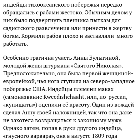
индейцы тихоокеанского побережья нередко
обращались с рабами жестоко. Обычным делом у
них было подвергнуть пленника пыткам для
садистского развлечения или принести в жертву
богам. Кормили рабов плохо и заставляли много
работать.
Особенно трагична участь Анны Булыгиной,
молодой жены штурмана «Святого Николая».
Предположительно, она была первой женщиной-
европейкой, чья нога ступила на северо-западное
побережье США. Индейцы племени маках
(самоназвание Kweedishchaaht, или, по-русски,
«кунищаты») оценили её красоту. Один из вождей
сделал Анну своей наложницей, так что она даже
не захотела возвращаться к законному мужу.
Однако затем, попав в руки другого индейца,
«гнусного варвара», она в августе 1809 года