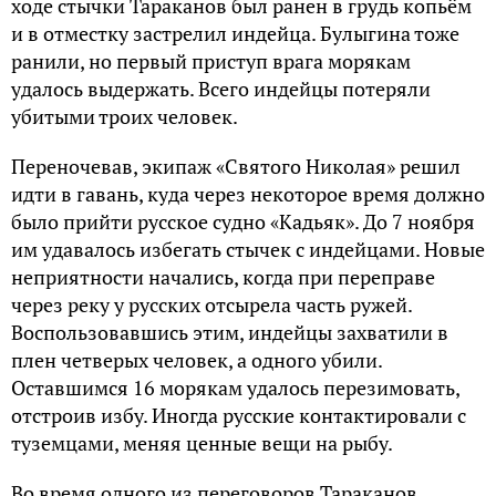
ходе стычки Тараканов был ранен в грудь копьём
и в отместку застрелил индейца. Булыгина тоже
ранили, но первый приступ врага морякам
удалось выдержать. Всего индейцы потеряли
убитыми троих человек.
Переночевав, экипаж «Святого Николая» решил
идти в гавань, куда через некоторое время должно
было прийти русское судно «Кадьяк». До 7 ноября
им удавалось избегать стычек с индейцами. Новые
неприятности начались, когда при переправе
через реку у русских отсырела часть ружей.
Воспользовавшись этим, индейцы захватили в
плен четверых человек, а одного убили.
Оставшимся 16 морякам удалось перезимовать,
отстроив избу. Иногда русские контактировали с
туземцами, меняя ценные вещи на рыбу.
Во время одного из переговоров Тараканов,