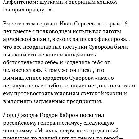
Лафонтеном: шутками и звериным языком
говорил правду…».
Вместе с тем сержант Иван Сергеев, который 16
лет вместе с полководцем испытывал тяготы
армейской жизни, в своих записках фиксировал,
что все неординарные поступки Суворова были
вызваны его желанием «подчинить
обстоятельства себе» и «отделить себя от
человечества». К тому же он писал, что
вымышленное юродство Суворова «имело
великую цель и глубокое значение», оно помогало
ему противостоять условиям светской жизни и
выполнять задуманные предприятия.
Лорд Джордж Гордон Байрон посвятил
российскому генералиссимусу следующую
эпиграмму: «Молясь, остря, весь преданный
причудам, то ловкий шут, то демон, то герой —