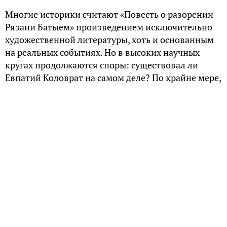
Многие историки считают «Повесть о разорении
Рязани Батыем» произведением исключительно
художественной литературы, хоть и основанным
на реальных событиях. Но в высоких научных
кругах продолжаются споры: существовал ли
Евпатий Коловрат на самом деле? По крайне мере,
в истории о рязанском воеводе специалисты
нашли немало белых пятен.
Сражаться и умереть
«Повесть о разорении Рязани Батыем» –
произведение неизвестного, но талантливого
автора, который описал драматичную осаду
города и его захват монголо-татарами. Как
известно, это случилось в декабре 1237 года.
Изначальный вариант памятника древнерусской