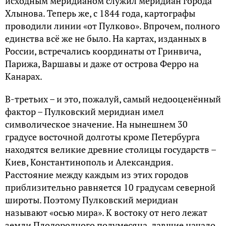
исходным меридианом служил меридиан города
Хлынова. Теперь же, с 1844 года, картографы
проводили линии «от Пулково». Впрочем, полного
единства всё же не было. На картах, изданных в
России, встречались координаты от Гринвича,
Парижа, Варшавы и даже от острова Ферро на
Канарах.
В-третьих – и это, пожалуй, самый недооценённый
фактор – Пулковский меридиан имел
символическое значение. На нынешнем 30
градусе восточной долготы кроме Петербурга
находятся великие древние столицы государств –
Киев, Константинополь и Александрия.
Расстояние между каждым из этих городов
приблизительно равняется 10 градусам северной
широты. Поэтому Пулковский меридиан
называют «осью мира». К востоку от него лежат
земли Плодородного полумесяца, давшие начало