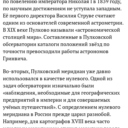
по повелению императора Николая I в 1839 году,
по научным достижениям не уступала западным.
Её первого директора Василия Струве считают
одним из основателей современной астрометрии.
В XIX веке Пулково называли «астрономической
столицей мира». Составленные в Пулковской
обсерватории каталоги положений звёзд по
точности превосходили работы астрономов
Гринвича.
Во-вторых, Пулковский меридиан уже давно
использовался в качестве нулевого. Одной из
задач обсерватории изначально были
«наблюдения, необходимые для географических
предприятий в империи и для совершаемых
учёных путешествий». С определением нулевого
меридиана в России прежде царил разнобой.
Например, для картографов XVIII века часто