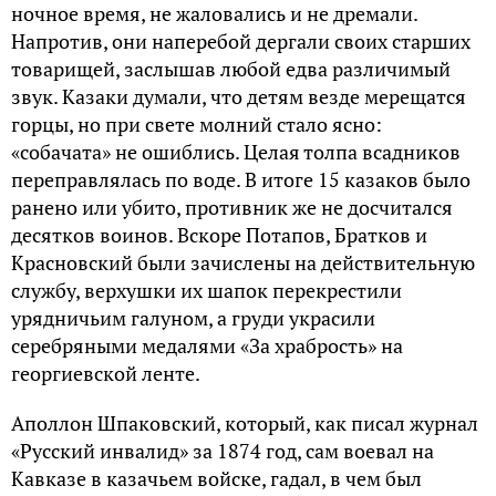
ночное время, не жаловались и не дремали.
Напротив, они наперебой дергали своих старших
товарищей, заслышав любой едва различимый
звук. Казаки думали, что детям везде мерещатся
горцы, но при свете молний стало ясно:
«собачата» не ошиблись. Целая толпа всадников
переправлялась по воде. В итоге 15 казаков было
ранено или убито, противник же не досчитался
десятков воинов. Вскоре Потапов, Братков и
Красновский были зачислены на действительную
службу, верхушки их шапок перекрестили
урядничьим галуном, а груди украсили
серебряными медалями «За храбрость» на
георгиевской ленте.
Аполлон Шпаковский, который, как писал журнал
«Русский инвалид» за 1874 год, сам воевал на
Кавказе в казачьем войске, гадал, в чем был