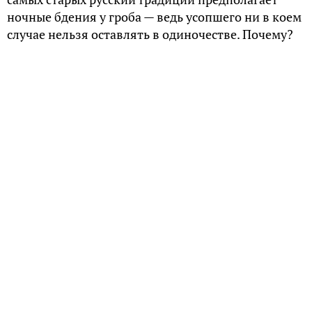
ночные бдения у гроба — ведь усопшего ни в коем
случае нельзя оставлять в одиночестве. Почему?
«Ночные посиделки»
Покойника старались похоронить на третий день
после смерти. Перед этим тело помещали в гроб,
который стоял прямо в избе, где усопший ранее
жил. Покойника мыли и одевали в чистую одежду,
причем нередко перед смертью он, если был в
сознании, сам распоряжался, во что именно его
следует облачить.
Гроб ставили изголовьем в угол, и в течение трех
дней строго запрещалось оставлять почившего
одного. Кто-то из близких обязательно находился