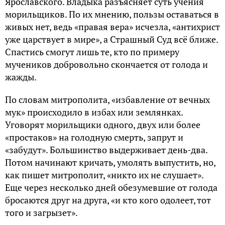
Ярославского. Владыка разъясняет суть учения
морильщиков. По их мнению, пользы оставаться в
живых нет, ведь «правая вера» исчезла, «антихрист
уже царствует в мире», а Страшный Суд всё ближе.
Спастись смогут лишь те, кто по примеру
мучеников добровольно скончается от голода и
жажды.
По словам митрополита, «избавление от вечных
мук» происходило в избах или землянках.
Уговорят морильщики одного, двух или более
«простаков» на голодную смерть, запрут и
«забудут». Большинство выдерживает день-два.
Потом начинают кричать, умолять выпустить, но,
как пишет митрополит, «никто их не слушает».
Еще через несколько дней обезумевшие от голода
бросаются друг на друга, «и кто кого одолеет, тот
того и загрызет».