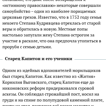
«истинному православию» некоторые совершали
самоубийство – один из наиболее порицаемых
церковью грехов. Известно, что в 1752 году семья
некоего Степана Кудрявцева отреклась от старой
веры и обратилась в новую. Местные попы
настолько запугали жену Степана острогом за
участие в расколе, что она предпочла утопиться в
проруби с семью детьми.
Старец Капитон и его ученики
Одним из идейных вдохновителей морильщиков
был старец Капитон. Как известно из «Жития»
Корнилия Выговского, старец Капитон еще до
никоновских реформ придерживался суровой
аскезы. Он соблюдал строжайший пост, носил на
груди и на спине по полупудовой каменной плите,
почти не спал, посвящая всё время молитве и